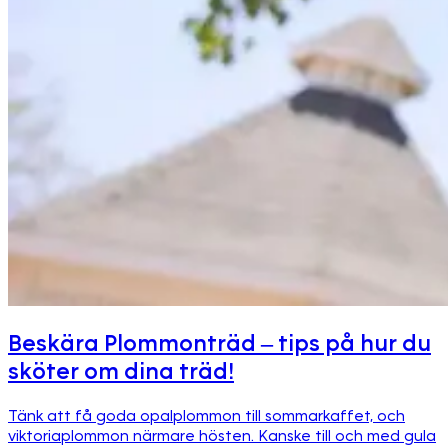
Beskära Plommonträd – tips på hur du
sköter om dina träd!
Tänk att få goda opalplommon till sommarkaffet, och
viktoriaplommon närmare hösten. Kanske till och med gula