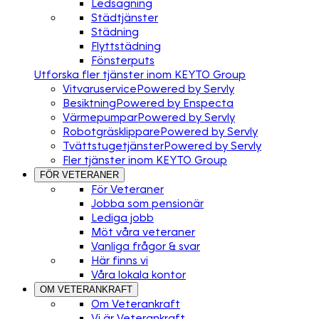
Ledsagning
Städtjänster
Städning
Flyttstädning
Fönsterputs
Utforska fler tjänster inom KEYTO Group
Vitvaruservice
Powered by Servly
Besiktning
Powered by Enspecta
Värmepumpar
Powered by Servly
Robotgräsklippare
Powered by Servly
Tvättstugetjänster
Powered by Servly
Fler tjänster inom KEYTO Group
FÖR VETERANER
För Veteraner
Jobba som pensionär
Lediga jobb
Möt våra veteraner
Vanliga frågor & svar
Här finns vi
Våra lokala kontor
OM VETERANKRAFT
Om Veterankraft
Vi är Veterankraft