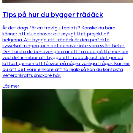
Tips på hur du bygger trädäck
Är det dags för en trevlig uteplats? Kanske du bara
känner att du behöver ett mysigt litet projekt på
helgerna. Att bygga ett trädäck är den perfekta
sysselsättningen, och det behöver inte vara svårt heller.
Det första du behöver göra är att ta reda på lite mer om
vad det innebär att bygga ett trädäck, och det gör du
lättast genom att få svar på några vanliga frågor. Känner
du att det vore enklare att ta hjälp så kan du kontakta
Veterankrafts snickare här.
Läs mer