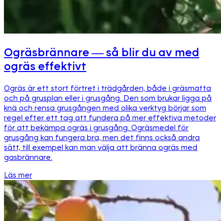
Ogräsbrännare — så blir du av med
ogräs effektivt
Ogräs är ett stort förtret i trädgården, både i gräsmatta
och på grusplan eller i grusgång. Den som brukar ligga på
knä och rensa grusgången med olika verktyg börjar som
regel efter ett tag att fundera på mer effektiva metoder
för att bekämpa ogräs i grusgång. Ogräsmedel för
grusgång kan fungera bra, men det finns också andra
sätt, till exempel kan man välja att bränna ogräs med
gasbrännare.
Läs mer