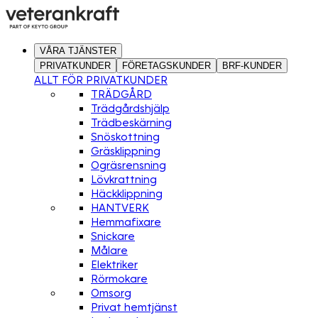
VÅRA TJÄNSTER
PRIVATKUNDER
FÖRETAGSKUNDER
BRF-KUNDER
ALLT FÖR PRIVATKUNDER
TRÄDGÅRD
Trädgårdshjälp
Trädbeskärning
Snöskottning
Gräsklippning
Ogräsrensning
Lövkrattning
Häckklippning
HANTVERK
Hemmafixare
Snickare
Målare
Elektriker
Rörmokare
Omsorg
Privat hemtjänst