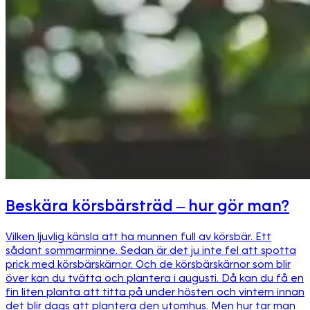
Beskära körsbärsträd – hur gör man?
Vilken ljuvlig känsla att ha munnen full av körsbär. Ett
sådant sommarminne. Sedan är det ju inte fel att spotta
prick med körsbärskärnor. Och de körsbärskärnor som blir
över kan du tvätta och plantera i augusti. Då kan du få en
fin liten planta att titta på under hösten och vintern innan
det blir dags att plantera den utomhus. Men hur tar man