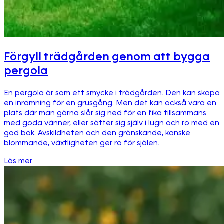
Förgyll trädgården genom att bygga
pergola
En pergola är som ett smycke i trädgården. Den kan skapa
en inramning för en grusgång. Men det kan också vara en
plats där man gärna slår sig ned för en fika tillsammans
med goda vänner, eller sätter sig själv i lugn och ro med en
god bok. Avskildheten och den grönskande, kanske
blommande, växtligheten ger ro för själen.
Läs mer