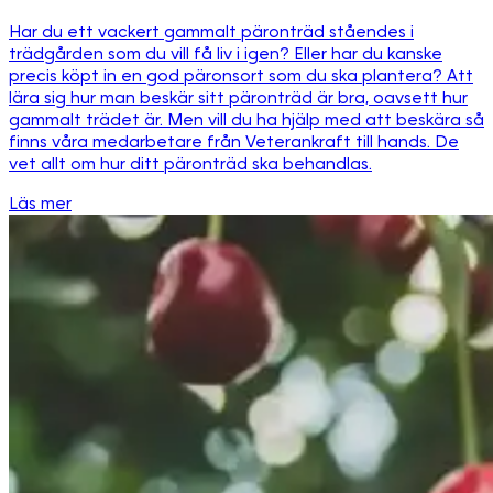
Har du ett vackert gammalt päronträd ståendes i
trädgården som du vill få liv i igen? Eller har du kanske
precis köpt in en god päronsort som du ska plantera? Att
lära sig hur man beskär sitt päronträd är bra, oavsett hur
gammalt trädet är. Men vill du ha hjälp med att beskära så
finns våra medarbetare från Veterankraft till hands. De
vet allt om hur ditt päronträd ska behandlas.
Läs mer