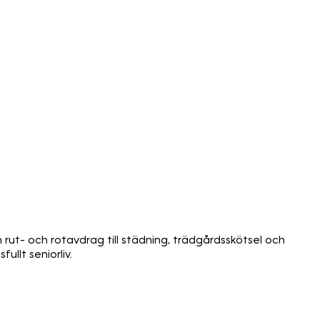
n rut- och rotavdrag till städning, trädgårdsskötsel och
ullt seniorliv.