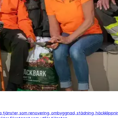
tjänster, som renovering, ombyggnad, städning, häckklippnin