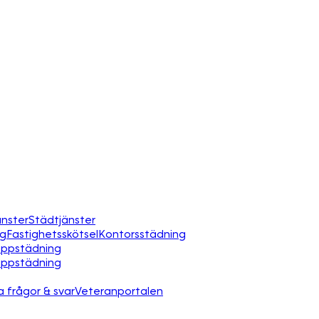
nster
Städtjänster
ng
Fastighetsskötsel
Kontorsstädning
appstädning
appstädning
a frågor & svar
Veteranportalen