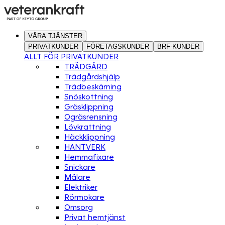
VÅRA TJÄNSTER
PRIVATKUNDER
FÖRETAGSKUNDER
BRF-KUNDER
ALLT FÖR PRIVATKUNDER
TRÄDGÅRD
Trädgårdshjälp
Trädbeskärning
Snöskottning
Gräsklippning
Ogräsrensning
Lövkrattning
Häckklippning
HANTVERK
Hemmafixare
Snickare
Målare
Elektriker
Rörmokare
Omsorg
Privat hemtjänst