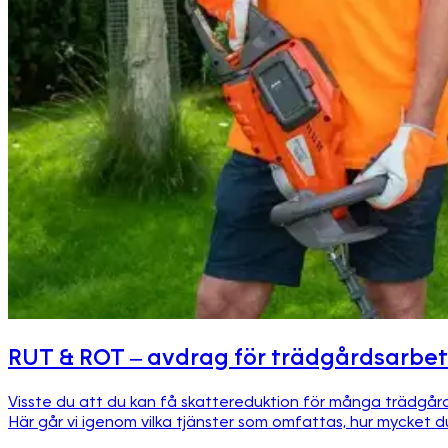
RUT & ROT – avdrag för trädgårdsarbe
Visste du att du kan få skattereduktion för många trädgår
Här går vi igenom vilka tjänster som omfattas, hur mycket 