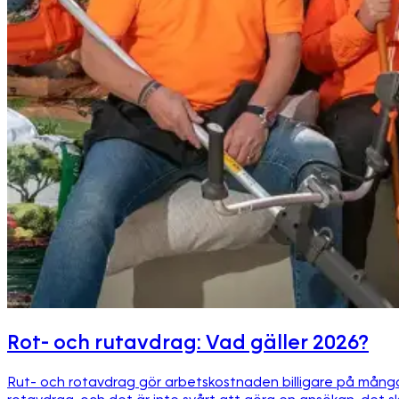
Rot- och rutavdrag: Vad gäller 2026?
Rut- och rotavdrag gör arbetskostnaden billigare på många 