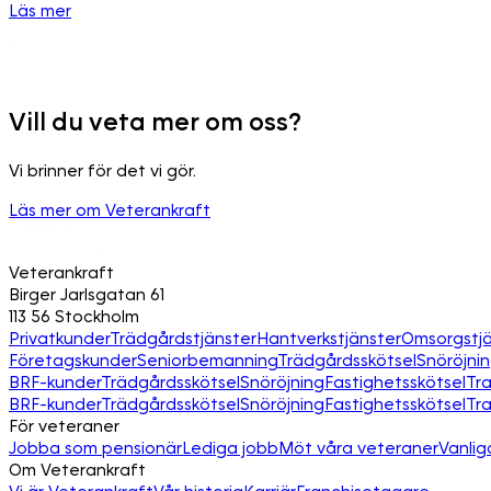
Läs mer
Vill du veta mer om oss?
Vi brinner för det vi gör.
Läs mer om Veterankraft
Veterankraft
Birger Jarlsgatan 61
113 56 Stockholm
Privatkunder
Trädgårdstjänster
Hantverkstjänster
Omsorgstjä
Företagskunder
Seniorbemanning
Trädgårdsskötsel
Snöröjni
BRF-kunder
Trädgårdsskötsel
Snöröjning
Fastighetsskötsel
Tr
BRF-kunder
Trädgårdsskötsel
Snöröjning
Fastighetsskötsel
Tr
För veteraner
Jobba som pensionär
Lediga jobb
Möt våra veteraner
Vanlig
Om Veterankraft