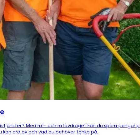
te
dstjänster? Med rut- och rotavdraget kan du spara pengar på
du kan dra av och vad du behöver tänka på.