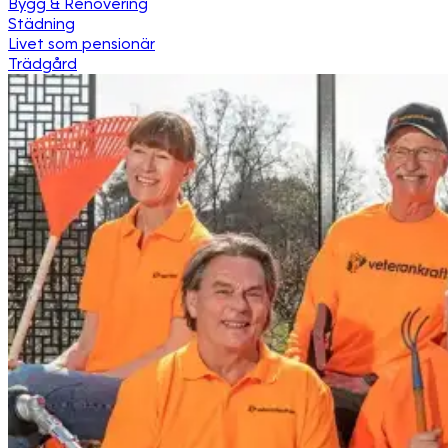
Bygg & Renovering
Städning
Livet som pensionär
Trädgård