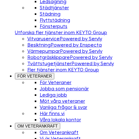
Ledsagning
Städtjänster
Städning
Flyttstädning
Fönsterputs
Utforska fler tjänster inom KEYTO Group
Vitvaruservice
Powered by Servly
Besiktning
Powered by Enspecta
Värmepumpar
Powered by Servly
Robotgräsklippare
Powered by Servly
Tvättstugetjänster
Powered by Servly
Fler tjänster inom KEYTO Group
FÖR VETERANER
För Veteraner
Jobba som pensionär
Lediga jobb
Möt våra veteraner
Vanliga frågor & svar
Här finns vi
Våra lokala kontor
OM VETERANKRAFT
Om Veterankraft
Vi är Veterankraft