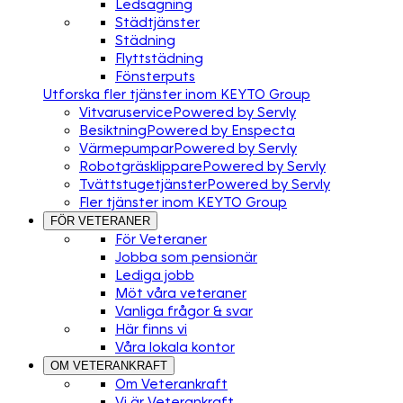
Ledsagning
Städtjänster
Städning
Flyttstädning
Fönsterputs
Utforska fler tjänster inom KEYTO Group
Vitvaruservice
Powered by Servly
Besiktning
Powered by Enspecta
Värmepumpar
Powered by Servly
Robotgräsklippare
Powered by Servly
Tvättstugetjänster
Powered by Servly
Fler tjänster inom KEYTO Group
FÖR VETERANER
För Veteraner
Jobba som pensionär
Lediga jobb
Möt våra veteraner
Vanliga frågor & svar
Här finns vi
Våra lokala kontor
OM VETERANKRAFT
Om Veterankraft
Vi är Veterankraft