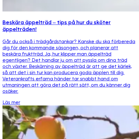
Beskära äppelträd – tips på hur du sköter
äppelträden!
Går du också i trädgårdstankar? Kanske du ska förbereda
dig för den kommande säsongen, och planerar att
beskära fruktträd. Ja, hur klipper man äppelträd
egentligen? Det handlar ju om att pyssla om dina träd
och växter. Beskärning av äppelträd är att ge det kärlek,
så att det i sin tur kan producera goda äpplen till dig.
Veterankrafts erfarna händer tar snabbt hand om
utmaningen att göra det på rätt sätt, om du känner dig
osäker.
Läs mer