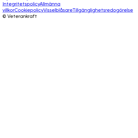
Integritetspolicy
Allmänna
villkor
Cookiepolicy
Visselblåsare
Tillgänglighetsredogörelse
©
Veterankraft