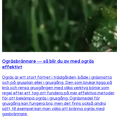
Ogräsbrännare — så blir du av med ogräs
effektivt
Ogräs är ett stort förtret i trädgården, både i gräsmatta
och på grusplan eller i grusgång. Den som brukar ligga på
knä och rensa grusgången med olika verktyg börjar som
regel efter ett tag att fundera på mer effektiva metoder
för att bekämpa ogräs i grusgång. Ogräsmedel för
grusgång kan fungera bra, men det finns också andra
sätt, till exempel kan man välja att bränna ogräs med
gasbrännare.