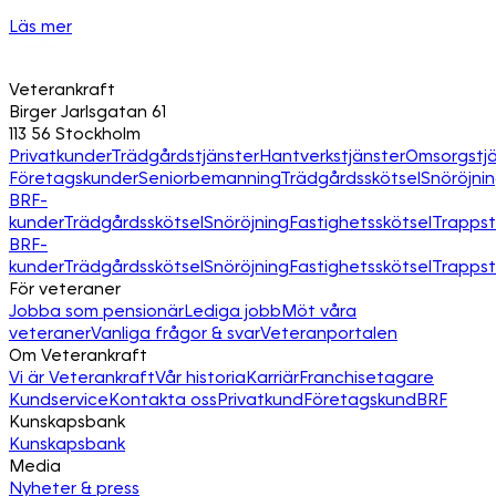
Läs mer
Veterankraft
Birger Jarlsgatan 61
113 56 Stockholm
Privatkunder
Trädgårdstjänster
Hantverkstjänster
Omsorgstjä
Företagskunder
Seniorbemanning
Trädgårdsskötsel
Snöröjni
BRF-
kunder
Trädgårdsskötsel
Snöröjning
Fastighetsskötsel
Trapps
BRF-
kunder
Trädgårdsskötsel
Snöröjning
Fastighetsskötsel
Trapps
För veteraner
Jobba som pensionär
Lediga jobb
Möt våra
veteraner
Vanliga frågor & svar
Veteranportalen
Om Veterankraft
Vi är Veterankraft
Vår historia
Karriär
Franchisetagare
Kundservice
Kontakta oss
Privatkund
Företagskund
BRF
Kunskapsbank
Kunskapsbank
Media
Nyheter & press