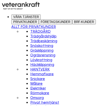
VÅRA TJÄNSTER
PRIVATKUNDER
FÖRETAGSKUNDER
BRF-KUNDER
ALLT FÖR PRIVATKUNDER
TRÄDGÅRD
Trädgårdshjälp
Trädbeskärning
Snöskottning
Gräsklippning
Ogräsrensning
Lövkrattning
Häckklippning
HANTVERK
Hemmafixare
Snickare
Målare
Elektriker
Rörmokare
Omsorg
Privat hemtjänst