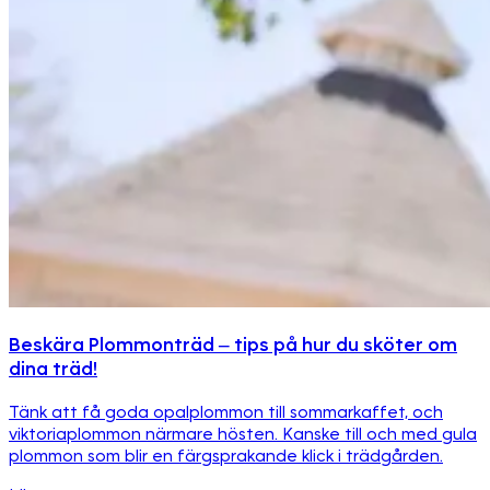
Beskära Plommonträd – tips på hur du sköter om
dina träd!
Tänk att få goda opalplommon till sommarkaffet, och
viktoriaplommon närmare hösten. Kanske till och med gula
plommon som blir en färgsprakande klick i trädgården.