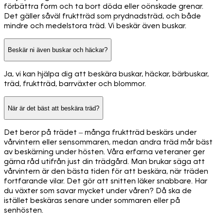
förbättra form och ta bort döda eller oönskade grenar.
Det gäller såväl fruktträd som prydnadsträd, och både
mindre och medelstora träd. Vi beskär även buskar.
Beskär ni även buskar och häckar?
Ja, vi kan hjälpa dig att beskära buskar, häckar, bärbuskar,
träd, fruktträd, barrväxter och blommor.
När är det bäst att beskära träd?
Det beror på trädet – många fruktträd beskärs under
vårvintern eller sensommaren, medan andra träd mår bäst
av beskärning under hösten. Våra erfarna veteraner ger
gärna råd utifrån just din trädgård. Man brukar säga att
vårvintern är den bästa tiden för att beskära, när träden
fortfarande vilar. Det gör att snitten läker snabbare. Har
du växter som savar mycket under våren? Då ska de
istället beskäras senare under sommaren eller på
senhösten.