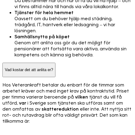
Du bestämmer när och hur ofta du vill ha hjälp – och
vi finns alltid nära till hands via våra lokalkontor.
Tjänster för hela hemmet
Oavsett om du behöver hjälp med städning,
trädgård, IT, hantverk eller ledsagning – vi har
lösningen.
Samhällsnytta på köpet
Genom att anlita oss gör du det möjligt för
pensionärer att fortsätta vara aktiva, använda sin
kompetens och känna sig behövda.
Vad kostar det att anlita er?
Hos Veterankraft betalar du enbart för de timmar som
arbetet kräver och med inget krav på kontraktstid. Priset
per timma varierar beroende på
vilken
tjänst du vill få
utförd,
var
i Sverige som tjänsten ska utföras samt om
den omfattas av
skattereduktion
eller inte. Att nyttja sitt
rot- och rutavdrag blir ofta väldigt prisvärt. Det som kan
tillkomma är: