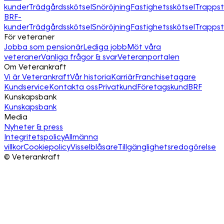
kunder
Trädgårdsskötsel
Snöröjning
Fastighetsskötsel
Trapps
BRF-
kunder
Trädgårdsskötsel
Snöröjning
Fastighetsskötsel
Trapps
För veteraner
Jobba som pensionär
Lediga jobb
Möt våra
veteraner
Vanliga frågor & svar
Veteranportalen
Om Veterankraft
Vi är Veterankraft
Vår historia
Karriär
Franchisetagare
Kundservice
Kontakta oss
Privatkund
Företagskund
BRF
Kunskapsbank
Kunskapsbank
Media
Nyheter & press
Integritetspolicy
Allmänna
villkor
Cookiepolicy
Visselblåsare
Tillgänglighetsredogörelse
©
Veterankraft