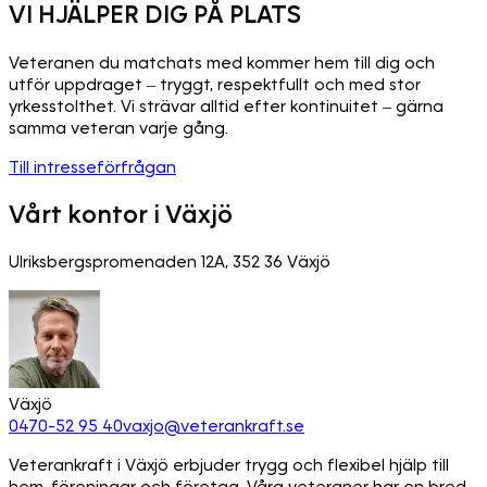
VI HJÄLPER DIG PÅ PLATS
Veteranen du matchats med kommer hem till dig och
utför uppdraget – tryggt, respektfullt och med stor
yrkesstolthet. Vi strävar alltid efter kontinuitet – gärna
samma veteran varje gång.
Till intresseförfrågan
Vårt kontor i Växjö
Ulriksbergspromenaden 12A, 352 36 Växjö
Växjö
0470-52 95 40
vaxjo@veterankraft.se
Veterankraft i Växjö erbjuder trygg och flexibel hjälp till