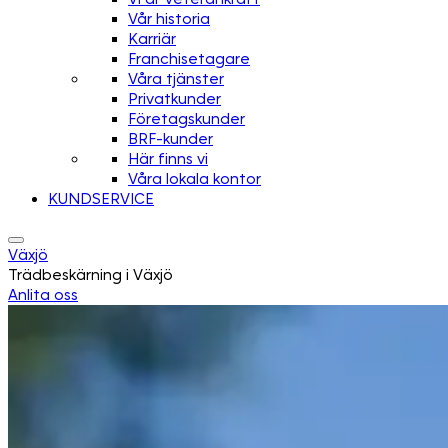
Vår historia
Karriär
Franchisetagare
Våra tjänster
Privatkunder
Företagskunder
BRF-kunder
Här finns vi
Våra lokala kontor
KUNDSERVICE
Växjö
Trädbeskärning i Växjö
Anlita oss