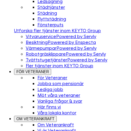
Ledsagning
Städtjänster
Städning
Flyttstädning
Fönsterputs
Utforska fler tjänster inom KEYTO Group
Vitvaruservice
Powered by Servly
Besiktning
Powered by Enspecta
Värmepumpar
Powered by Servly
Robotgräsklippare
Powered by Servly
Tvättstugetjänster
Powered by Servly
Fler tjänster inom KEYTO Group
FÖR VETERANER
För Veteraner
Jobba som pensionär
Lediga jobb
Möt våra veteraner
Vanliga frågor & svar
Här finns vi
Våra lokala kontor
OM VETERANKRAFT
Om Veterankraft
Vi är Veterankraft