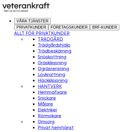
VÅRA TJÄNSTER
PRIVATKUNDER
FÖRETAGSKUNDER
BRF-KUNDER
ALLT FÖR PRIVATKUNDER
TRÄDGÅRD
Trädgårdshjälp
Trädbeskärning
Snöskottning
Gräsklippning
Ogräsrensning
Lövkrattning
Häckklippning
HANTVERK
Hemmafixare
Snickare
Målare
Elektriker
Rörmokare
Omsorg
Privat hemtjänst