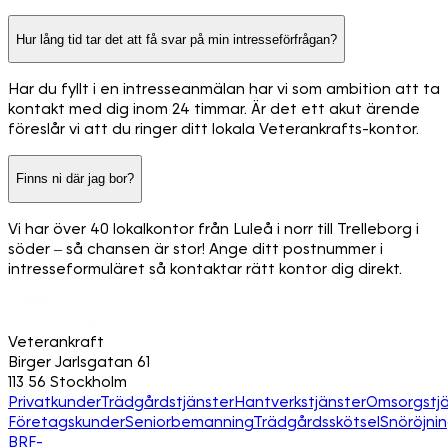
Hur lång tid tar det att få svar på min intresseförfrågan?
Har du fyllt i en intresseanmälan har vi som ambition att ta
kontakt med dig inom 24 timmar. Är det ett akut ärende
föreslår vi att du ringer ditt lokala Veterankrafts-kontor.
Finns ni där jag bor?
Vi har över 40 lokalkontor från Luleå i norr till Trelleborg i
söder – så chansen är stor! Ange ditt postnummer i
intresseformuläret så kontaktar rätt kontor dig direkt.
Veterankraft
Birger Jarlsgatan 61
113 56 Stockholm
Privatkunder
Trädgårdstjänster
Hantverkstjänster
Omsorgstjä
Företagskunder
Seniorbemanning
Trädgårdsskötsel
Snöröjni
BRF-