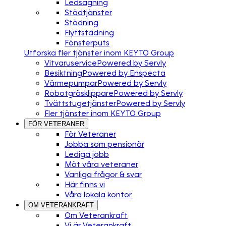
Ledsagning
Städtjänster
Städning
Flyttstädning
Fönsterputs
Utforska fler tjänster inom KEYTO Group
Vitvaruservice
Powered by Servly
Besiktning
Powered by Enspecta
Värmepumpar
Powered by Servly
Robotgräsklippare
Powered by Servly
Tvättstugetjänster
Powered by Servly
Fler tjänster inom KEYTO Group
FÖR VETERANER
För Veteraner
Jobba som pensionär
Lediga jobb
Möt våra veteraner
Vanliga frågor & svar
Här finns vi
Våra lokala kontor
OM VETERANKRAFT
Om Veterankraft
Vi är Veterankraft