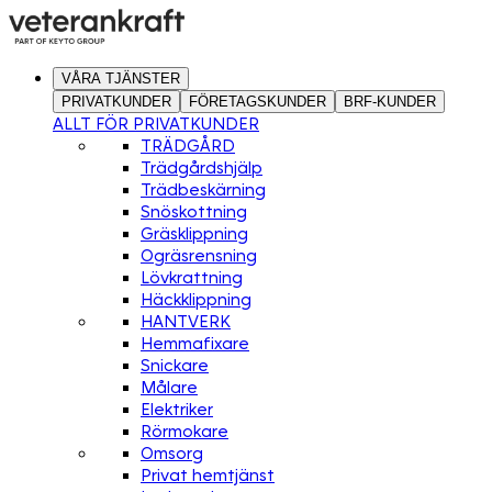
VÅRA TJÄNSTER
PRIVATKUNDER
FÖRETAGSKUNDER
BRF-KUNDER
ALLT FÖR PRIVATKUNDER
TRÄDGÅRD
Trädgårdshjälp
Trädbeskärning
Snöskottning
Gräsklippning
Ogräsrensning
Lövkrattning
Häckklippning
HANTVERK
Hemmafixare
Snickare
Målare
Elektriker
Rörmokare
Omsorg
Privat hemtjänst