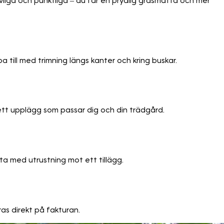
evliga och punktliga – du får en prydlig gräsmatta och mer
pa till med trimning längs kanter och kring buskar.
ett upplägg som passar dig och din trädgård.
ta med utrustning mot ett tillägg.
as direkt på fakturan.