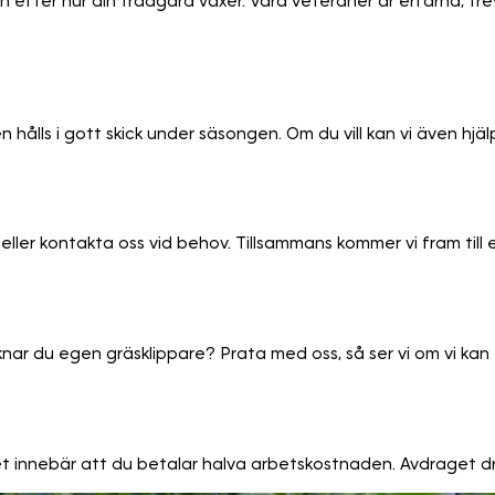
n efter hur din trädgård växer. Våra veteraner är erfarna, tr
n hålls i gott skick under säsongen. Om du vill kan vi även hjäl
er kontakta oss vid behov. Tillsammans kommer vi fram till 
ar du egen gräsklippare? Prata med oss, så ser vi om vi kan 
et innebär att du betalar halva arbetskostnaden. Avdraget dr