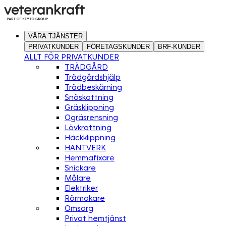
VÅRA TJÄNSTER
PRIVATKUNDER
FÖRETAGSKUNDER
BRF-KUNDER
ALLT FÖR PRIVATKUNDER
TRÄDGÅRD
Trädgårdshjälp
Trädbeskärning
Snöskottning
Gräsklippning
Ogräsrensning
Lövkrattning
Häckklippning
HANTVERK
Hemmafixare
Snickare
Målare
Elektriker
Rörmokare
Omsorg
Privat hemtjänst