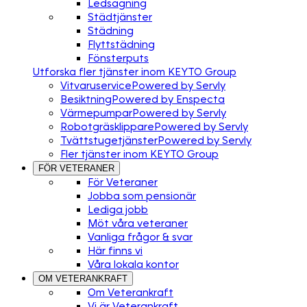
Ledsagning
Städtjänster
Städning
Flyttstädning
Fönsterputs
Utforska fler tjänster inom KEYTO Group
Vitvaruservice
Powered by Servly
Besiktning
Powered by Enspecta
Värmepumpar
Powered by Servly
Robotgräsklippare
Powered by Servly
Tvättstugetjänster
Powered by Servly
Fler tjänster inom KEYTO Group
FÖR VETERANER
För Veteraner
Jobba som pensionär
Lediga jobb
Möt våra veteraner
Vanliga frågor & svar
Här finns vi
Våra lokala kontor
OM VETERANKRAFT
Om Veterankraft
Vi är Veterankraft