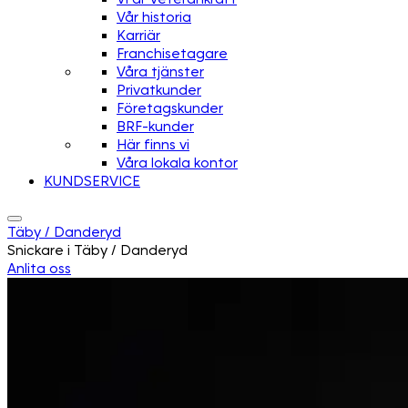
Vår historia
Karriär
Franchisetagare
Våra tjänster
Privatkunder
Företagskunder
BRF-kunder
Här finns vi
Våra lokala kontor
KUNDSERVICE
Täby / Danderyd
Snickare i Täby / Danderyd
Anlita oss