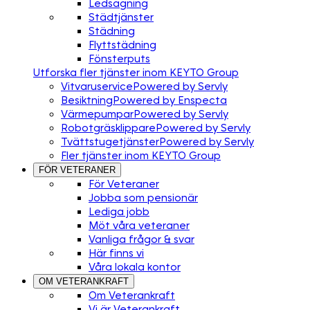
Ledsagning
Städtjänster
Städning
Flyttstädning
Fönsterputs
Utforska fler tjänster inom KEYTO Group
Vitvaruservice
Powered by Servly
Besiktning
Powered by Enspecta
Värmepumpar
Powered by Servly
Robotgräsklippare
Powered by Servly
Tvättstugetjänster
Powered by Servly
Fler tjänster inom KEYTO Group
FÖR VETERANER
För Veteraner
Jobba som pensionär
Lediga jobb
Möt våra veteraner
Vanliga frågor & svar
Här finns vi
Våra lokala kontor
OM VETERANKRAFT
Om Veterankraft
Vi är Veterankraft