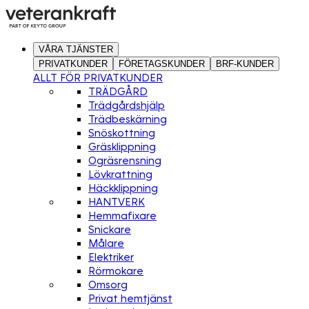
VÅRA TJÄNSTER
PRIVATKUNDER
FÖRETAGSKUNDER
BRF-KUNDER
ALLT FÖR PRIVATKUNDER
TRÄDGÅRD
Trädgårdshjälp
Trädbeskärning
Snöskottning
Gräsklippning
Ogräsrensning
Lövkrattning
Häckklippning
HANTVERK
Hemmafixare
Snickare
Målare
Elektriker
Rörmokare
Omsorg
Privat hemtjänst