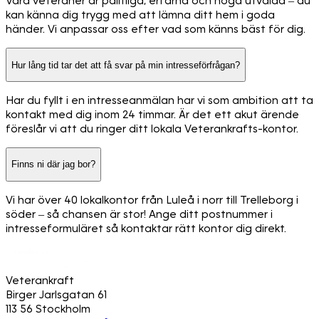
Våra veteraner är pålitliga, erfarna och noga utvalda – du
kan känna dig trygg med att lämna ditt hem i goda
händer. Vi anpassar oss efter vad som känns bäst för dig.
Hur lång tid tar det att få svar på min intresseförfrågan?
Har du fyllt i en intresseanmälan har vi som ambition att ta
kontakt med dig inom 24 timmar. Är det ett akut ärende
föreslår vi att du ringer ditt lokala Veterankrafts-kontor.
Finns ni där jag bor?
Vi har över 40 lokalkontor från Luleå i norr till Trelleborg i
söder – så chansen är stor! Ange ditt postnummer i
intresseformuläret så kontaktar rätt kontor dig direkt.
Veterankraft
Birger Jarlsgatan 61
113 56 Stockholm