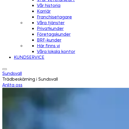
Vår historia
Karriär
Franchisetagare
Våra tjänster
Privatkunder
Företagskunder
BRF-kunder
Här finns vi
Våra lokala kontor
KUNDSERVICE
Sundsvall
Trädbeskärning i Sundsvall
Anlita oss