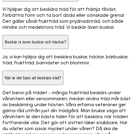
Vi hjälper dig att beskära träd för att främja tillväxt,
förbättra form och ta bort döda eller oönskade grenar.
Det gäller såväl fruktträd som prydnadsträd, och både
mindre och medelstora träd. Vi beskär även buskar.
Beskär ni även buskar och häckar?
Ja, vi kan hjälpa dig att beskära buskar, häckar, bärbuskar,
träd, fruktträd, barrväxter och blommor.
När är det bäst att beskära träd?
Det beror på trädet – många fruktträd beskärs under
vårvintern eller sensommaren, medan andra träd mår bäst
av beskärning under hösten. Våra erfarna veteraner ger
gärna råd utifrån just din trädgård. Man brukar säga att
vårvintern är den bästa tiden för att beskära, när träden
fortfarande vilar. Det gör att snitten läker snabbare. Har
du växter som savar mycket under våren? Då ska de