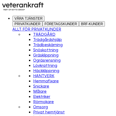
VÅRA TJÄNSTER
PRIVATKUNDER
FÖRETAGSKUNDER
BRF-KUNDER
ALLT FÖR PRIVATKUNDER
TRÄDGÅRD
Trädgårdshjälp
Trädbeskärning
Snöskottning
Gräsklippning
Ogräsrensning
Lövkrattning
Häckklippning
HANTVERK
Hemmafixare
Snickare
Målare
Elektriker
Rörmokare
Omsorg
Privat hemtjänst