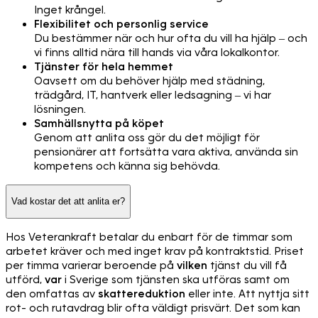
Inget krångel.
Flexibilitet och personlig service
Du bestämmer när och hur ofta du vill ha hjälp – och
vi finns alltid nära till hands via våra lokalkontor.
Tjänster för hela hemmet
Oavsett om du behöver hjälp med städning,
trädgård, IT, hantverk eller ledsagning – vi har
lösningen.
Samhällsnytta på köpet
Genom att anlita oss gör du det möjligt för
pensionärer att fortsätta vara aktiva, använda sin
kompetens och känna sig behövda.
Vad kostar det att anlita er?
Hos Veterankraft betalar du enbart för de timmar som
arbetet kräver och med inget krav på kontraktstid. Priset
per timma varierar beroende på
vilken
tjänst du vill få
utförd,
var
i Sverige som tjänsten ska utföras samt om
den omfattas av
skattereduktion
eller inte. Att nyttja sitt
rot- och rutavdrag blir ofta väldigt prisvärt. Det som kan