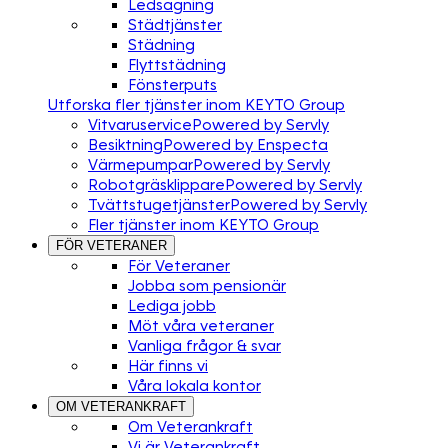
Ledsagning
Städtjänster
Städning
Flyttstädning
Fönsterputs
Utforska fler tjänster inom KEYTO Group
Vitvaruservice
Powered by Servly
Besiktning
Powered by Enspecta
Värmepumpar
Powered by Servly
Robotgräsklippare
Powered by Servly
Tvättstugetjänster
Powered by Servly
Fler tjänster inom KEYTO Group
FÖR VETERANER
För Veteraner
Jobba som pensionär
Lediga jobb
Möt våra veteraner
Vanliga frågor & svar
Här finns vi
Våra lokala kontor
OM VETERANKRAFT
Om Veterankraft
Vi är Veterankraft