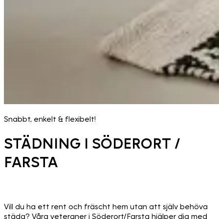
Snabbt, enkelt & flexibelt!
STÄDNING I SÖDERORT /
FARSTA
Vill du ha ett rent och fräscht hem utan att själv behöva
städa? Våra veteraner i Söderort/Farsta hjälper dig med