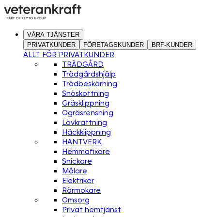
VÅRA TJÄNSTER
PRIVATKUNDER
FÖRETAGSKUNDER
BRF-KUNDER
ALLT FÖR PRIVATKUNDER
TRÄDGÅRD
Trädgårdshjälp
Trädbeskärning
Snöskottning
Gräsklippning
Ogräsrensning
Lövkrattning
Häckklippning
HANTVERK
Hemmafixare
Snickare
Målare
Elektriker
Rörmokare
Omsorg
Privat hemtjänst