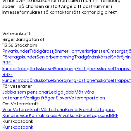
Vi har över 40 lokalkontor från Luleå i norr till Trelleborg i
söder – så chansen är stor! Ange ditt postnummer i
intresseformuläret så kontaktar rätt kontor dig direkt.
Veterankraft
Birger Jarlsgatan 61
113 56 Stockholm
Privatkunder
Trädgårdstjänster
Hantverkstjänster
Omsorgstjä
Företagskunder
Seniorbemanning
Trädgårdsskötsel
Snöröjni
BRF-
kunder
Trädgårdsskötsel
Snöröjning
Fastighetsskötsel
Trapps
BRF-
kunder
Trädgårdsskötsel
Snöröjning
Fastighetsskötsel
Trapps
För veteraner
Jobba som pensionär
Lediga jobb
Möt våra
veteraner
Vanliga frågor & svar
Veteranportalen
Om Veterankraft
Vi är Veterankraft
Vår historia
Karriär
Franchisetagare
Kundservice
Kontakta oss
Privatkund
Företagskund
BRF
Kunskapsbank
Kunskapsbank