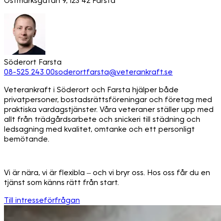
Östmarksgatan 9, 123 42 Farsta
Söderort Farsta
08-525 243 00
soderortfarsta@veterankraft.se
Veterankraft i Söderort och Farsta hjälper både
privatpersoner, bostadsrättsföreningar och företag med
praktiska vardagstjänster. Våra veteraner ställer upp med
allt från trädgårdsarbete och snickeri till städning och
ledsagning med kvalitet, omtanke och ett personligt
bemötande.
Vi är nära, vi är flexibla – och vi bryr oss. Hos oss får du en
tjänst som känns rätt från start.
Till intresseförfrågan