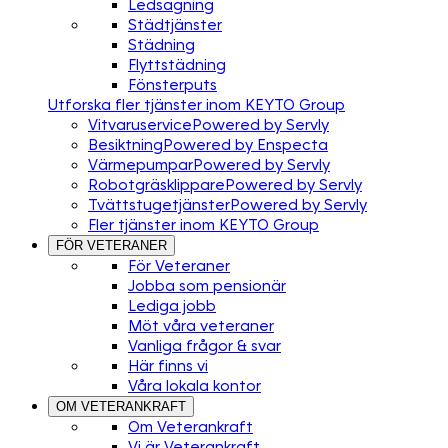
Ledsagning
Städtjänster
Städning
Flyttstädning
Fönsterputs
Utforska fler tjänster inom KEYTO Group
Vitvaruservice
Powered by Servly
Besiktning
Powered by Enspecta
Värmepumpar
Powered by Servly
Robotgräsklippare
Powered by Servly
Tvättstugetjänster
Powered by Servly
Fler tjänster inom KEYTO Group
FÖR VETERANER
För Veteraner
Jobba som pensionär
Lediga jobb
Möt våra veteraner
Vanliga frågor & svar
Här finns vi
Våra lokala kontor
OM VETERANKRAFT
Om Veterankraft
Vi är Veterankraft