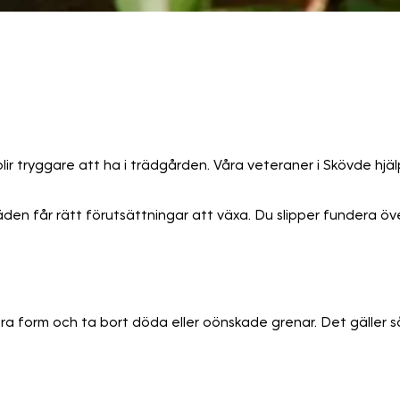
blir tryggare att ha i trädgården. Våra veteraner i Skövde hj
äden får rätt förutsättningar att växa. Du slipper fundera över 
bättra form och ta bort döda eller oönskade grenar. Det gälle