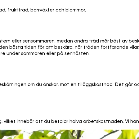
träd, fruktträd, barrväxter och blommor.
ntern eller sensommaren, medan andra träd mår bäst av besk
 den bästa tiden för att beskära, när träden fortfarande vila
are under sommaren eller på senhösten.
beskärningen om du önskar, mot en tilläggskostnad. Det går oc
ag, vilket innebär att du betalar halva arbetskostnaden. Vi ha