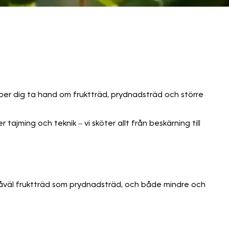
älper dig ta hand om fruktträd, prydnadsträd och större
tajming och teknik – vi sköter allt från beskärning till
r såväl fruktträd som prydnadsträd, och både mindre och