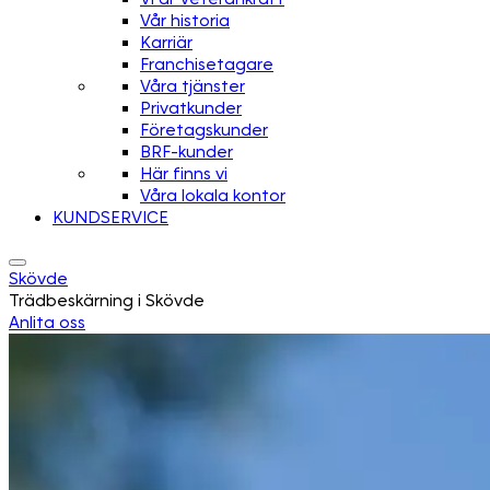
Vår historia
Karriär
Franchisetagare
Våra tjänster
Privatkunder
Företagskunder
BRF-kunder
Här finns vi
Våra lokala kontor
KUNDSERVICE
Skövde
Trädbeskärning i Skövde
Anlita oss