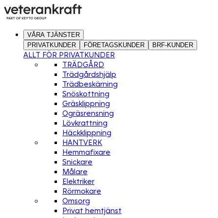
VÅRA TJÄNSTER
PRIVATKUNDER
FÖRETAGSKUNDER
BRF-KUNDER
ALLT FÖR PRIVATKUNDER
TRÄDGÅRD
Trädgårdshjälp
Trädbeskärning
Snöskottning
Gräsklippning
Ogräsrensning
Lövkrattning
Häckklippning
HANTVERK
Hemmafixare
Snickare
Målare
Elektriker
Rörmokare
Omsorg
Privat hemtjänst