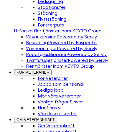
Ledsagning
Städtjänster
Städning
Flyttstädning
Fönsterputs
Utforska fler tjänster inom KEYTO Group
Vitvaruservice
Powered by Servly
Besiktning
Powered by Enspecta
Värmepumpar
Powered by Servly
Robotgräsklippare
Powered by Servly
Tvättstugetjänster
Powered by Servly
Fler tjänster inom KEYTO Group
FÖR VETERANER
För Veteraner
Jobba som pensionär
Lediga jobb
Möt våra veteraner
Vanliga frågor & svar
Här finns vi
Våra lokala kontor
OM VETERANKRAFT
Om Veterankraft
Vi är Veterankraft