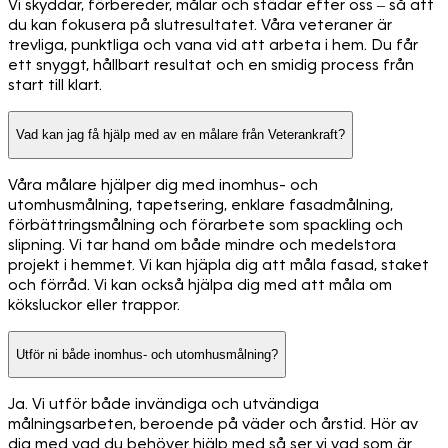
Vi skyddar, förbereder, målar och städar efter oss – så att
du kan fokusera på slutresultatet. Våra veteraner är
trevliga, punktliga och vana vid att arbeta i hem. Du får
ett snyggt, hållbart resultat och en smidig process från
start till klart.
Vad kan jag få hjälp med av en målare från Veterankraft?
Våra målare hjälper dig med inomhus- och
utomhusmålning, tapetsering, enklare fasadmålning,
förbättringsmålning och förarbete som spackling och
slipning. Vi tar hand om både mindre och medelstora
projekt i hemmet. Vi kan hjäpla dig att måla fasad, staket
och förråd. Vi kan också hjälpa dig med att måla om
köksluckor eller trappor.
Utför ni både inomhus- och utomhusmålning?
Ja. Vi utför både invändiga och utvändiga
målningsarbeten, beroende på väder och årstid. Hör av
dig med vad du behöver hjälp med så ser vi vad som är