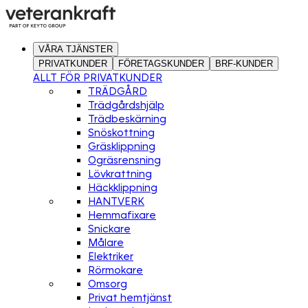
VÅRA TJÄNSTER
PRIVATKUNDER
FÖRETAGSKUNDER
BRF-KUNDER
ALLT FÖR PRIVATKUNDER
TRÄDGÅRD
Trädgårdshjälp
Trädbeskärning
Snöskottning
Gräsklippning
Ogräsrensning
Lövkrattning
Häckklippning
HANTVERK
Hemmafixare
Snickare
Målare
Elektriker
Rörmokare
Omsorg
Privat hemtjänst