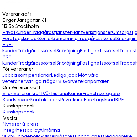
Veterankraft
Birger Jarlsgatan 61
113 56 Stockholm
Privatkunder
Trädgårdstjänster
Hantverkstjänster
Omsorgstjä
Företagskunder
Seniorbemanning
Trädgårdsskötsel
Snöröjni
BRF-
kunder
Trädgårdsskötsel
Snöröjning
Fastighetsskötsel
Trapps
BRF-
kunder
Trädgårdsskötsel
Snöröjning
Fastighetsskötsel
Trapps
För veteraner
Jobba som pensionär
Lediga jobb
Möt våra
veteraner
Vanliga frågor & svar
Veteranportalen
Om Veterankraft
Vi är Veterankraft
Vår historia
Karriär
Franchisetagare
Kundservice
Kontakta oss
Privatkund
Företagskund
BRF
Kunskapsbank
Kunskapsbank
Media
Nyheter & press
Integritetspolicy
Allmänna
villkor
Cookiepolicy
Visselblåsare
Tillgänglighetsredogörelse