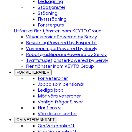
Ledsagning
Städtjänster
Städning
Flyttstädning
Fönsterputs
Utforska fler tjänster inom KEYTO Group
Vitvaruservice
Powered by Servly
Besiktning
Powered by Enspecta
Värmepumpar
Powered by Servly
Robotgräsklippare
Powered by Servly
Tvättstugetjänster
Powered by Servly
Fler tjänster inom KEYTO Group
FÖR VETERANER
För Veteraner
Jobba som pensionär
Lediga jobb
Möt våra veteraner
Vanliga frågor & svar
Här finns vi
Våra lokala kontor
OM VETERANKRAFT
Om Veterankraft
Vi är Veterankraft