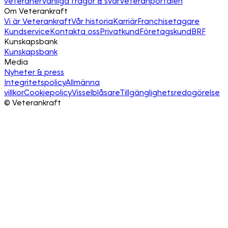
veteraner
Vanliga frågor & svar
Veteranportalen
Om Veterankraft
Vi är Veterankraft
Vår historia
Karriär
Franchisetagare
Kundservice
Kontakta oss
Privatkund
Företagskund
BRF
Kunskapsbank
Kunskapsbank
Media
Nyheter & press
Integritetspolicy
Allmänna
villkor
Cookiepolicy
Visselblåsare
Tillgänglighetsredogörelse
©
Veterankraft