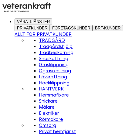
VÅRA TJÄNSTER
PRIVATKUNDER
FÖRETAGSKUNDER
BRF-KUNDER
ALLT FÖR PRIVATKUNDER
TRÄDGÅRD
Trädgårdshjälp
Trädbeskärning
Snöskottning
Gräsklippning
Ogräsrensning
Lövkrattning
Häckklippning
HANTVERK
Hemmafixare
Snickare
Målare
Elektriker
Rörmokare
Omsorg
Privat hemtjänst