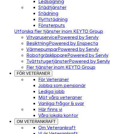
Ledsagning
Städtjänster
Städning
Flyttstädning
Fönsterputs
Utforska fler tjänster inom KEYTO Group
Vitvaruservice
Powered by Servly
Besiktning
Powered by Enspecta
Värmepumpar
Powered by Servly
Robotgräsklippare
Powered by Servly
Tvättstugetjänster
Powered by Servly
Fler tjänster inom KEYTO Group
FÖR VETERANER
För Veteraner
Jobba som pensionär
Lediga jobb
Möt våra veteraner
Vanliga frågor & svar
Här finns vi
Våra lokala kontor
OM VETERANKRAFT
Om Veterankraft
Vi är Veterankraft