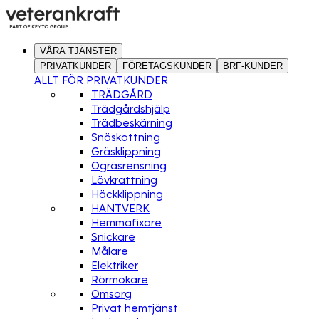
VÅRA TJÄNSTER
PRIVATKUNDER
FÖRETAGSKUNDER
BRF-KUNDER
ALLT FÖR PRIVATKUNDER
TRÄDGÅRD
Trädgårdshjälp
Trädbeskärning
Snöskottning
Gräsklippning
Ogräsrensning
Lövkrattning
Häckklippning
HANTVERK
Hemmafixare
Snickare
Målare
Elektriker
Rörmokare
Omsorg
Privat hemtjänst