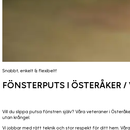
Snabbt, enkelt & flexibelt!
FÖNSTERPUTS I ÖSTERÅKER 
Vill du slippa putsa fönstren själv? Våra veteraner i Österå
utan krångel.
Vi jobbar med rätt teknik och stor respekt för ditt hem. Vår