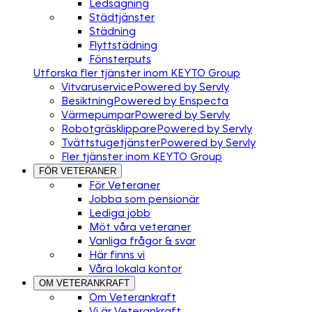
Ledsagning
Städtjänster
Städning
Flyttstädning
Fönsterputs
Utforska fler tjänster inom KEYTO Group
Vitvaruservice
Powered by Servly
Besiktning
Powered by Enspecta
Värmepumpar
Powered by Servly
Robotgräsklippare
Powered by Servly
Tvättstugetjänster
Powered by Servly
Fler tjänster inom KEYTO Group
FÖR VETERANER
För Veteraner
Jobba som pensionär
Lediga jobb
Möt våra veteraner
Vanliga frågor & svar
Här finns vi
Våra lokala kontor
OM VETERANKRAFT
Om Veterankraft
Vi är Veterankraft