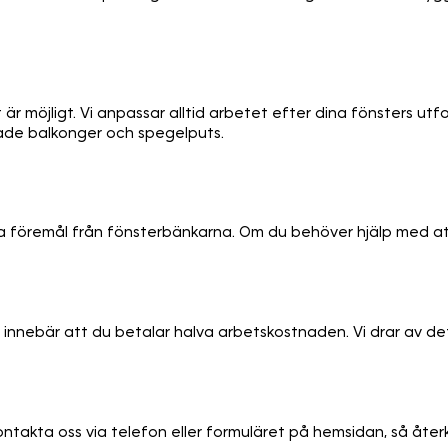
r möjligt. Vi anpassar alltid arbetet efter dina fönsters utform
asade balkonger och spegelputs.
föremål från fönsterbänkarna. Om du behöver hjälp med att fly
ket innebär att du betalar halva arbetskostnaden. Vi drar av de
Kontakta oss via telefon eller formuläret på hemsidan, så åte