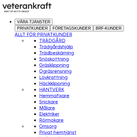
VÅRA TJÄNSTER
PRIVATKUNDER
FÖRETAGSKUNDER
BRF-KUNDER
ALLT FÖR PRIVATKUNDER
TRÄDGÅRD
Trädgårdshjälp
Trädbeskärning
Snöskottning
Gräsklippning
Ogräsrensning
Lövkrattning
Häckklippning
HANTVERK
Hemmafixare
Snickare
Målare
Elektriker
Rörmokare
Omsorg
Privat hemtjänst