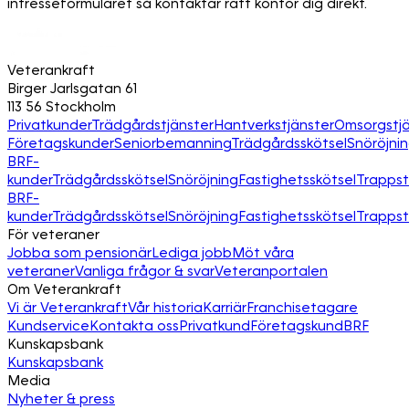
intresseformuläret så kontaktar rätt kontor dig direkt.
Veterankraft
Birger Jarlsgatan 61
113 56 Stockholm
Privatkunder
Trädgårdstjänster
Hantverkstjänster
Omsorgstjä
Företagskunder
Seniorbemanning
Trädgårdsskötsel
Snöröjni
BRF-
kunder
Trädgårdsskötsel
Snöröjning
Fastighetsskötsel
Trapps
BRF-
kunder
Trädgårdsskötsel
Snöröjning
Fastighetsskötsel
Trapps
För veteraner
Jobba som pensionär
Lediga jobb
Möt våra
veteraner
Vanliga frågor & svar
Veteranportalen
Om Veterankraft
Vi är Veterankraft
Vår historia
Karriär
Franchisetagare
Kundservice
Kontakta oss
Privatkund
Företagskund
BRF
Kunskapsbank
Kunskapsbank
Media
Nyheter & press