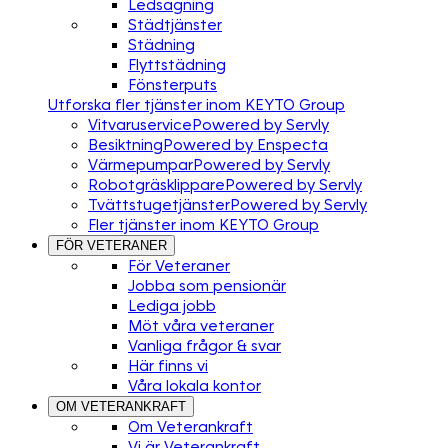
Ledsagning
Städtjänster
Städning
Flyttstädning
Fönsterputs
Utforska fler tjänster inom KEYTO Group
Vitvaruservice
Powered by Servly
Besiktning
Powered by Enspecta
Värmepumpar
Powered by Servly
Robotgräsklippare
Powered by Servly
Tvättstugetjänster
Powered by Servly
Fler tjänster inom KEYTO Group
FÖR VETERANER
För Veteraner
Jobba som pensionär
Lediga jobb
Möt våra veteraner
Vanliga frågor & svar
Här finns vi
Våra lokala kontor
OM VETERANKRAFT
Om Veterankraft
Vi är Veterankraft