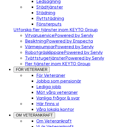
Ledsagning
Städtjänster
Städning
Flyttstädning
Fönsterputs
Utforska fler tjänster inom KEYTO Group
Vitvaruservice
Powered by Servly
Besiktning
Powered by Enspecta
Värmepumpar
Powered by Servly
Robotgräsklippare
Powered by Servly
Tvättstugetjänster
Powered by Servly
Fler tjänster inom KEYTO Group
FÖR VETERANER
För Veteraner
Jobba som pensionär
Lediga jobb
Möt våra veteraner
Vanliga frågor & svar
Här finns vi
Våra lokala kontor
OM VETERANKRAFT
Om Veterankraft
Vi är Veterankraft