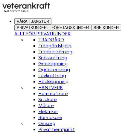
VÅRA TJÄNSTER
PRIVATKUNDER
FÖRETAGSKUNDER
BRF-KUNDER
ALLT FÖR PRIVATKUNDER
TRÄDGÅRD
Trädgårdshjälp
Trädbeskärning
Snöskottning
Gräsklippning
Ogräsrensning
Lövkrattning
Häckklippning
HANTVERK
Hemmafixare
Snickare
Målare
Elektriker
Rörmokare
Omsorg
Privat hemtjänst