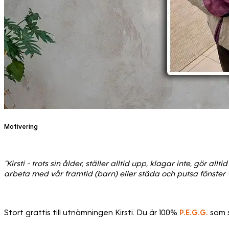
Motivering
"Kirsti - trots sin ålder, ställer alltid upp, klagar inte, gör
arbeta med vår framtid (barn) eller städa och putsa fönster
Stort grattis till utnämningen Kirsti. Du är 100%
P.E.G.G.
som s