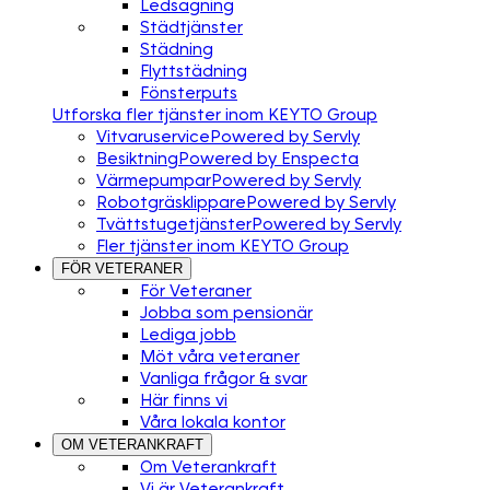
Ledsagning
Städtjänster
Städning
Flyttstädning
Fönsterputs
Utforska fler tjänster inom KEYTO Group
Vitvaruservice
Powered by Servly
Besiktning
Powered by Enspecta
Värmepumpar
Powered by Servly
Robotgräsklippare
Powered by Servly
Tvättstugetjänster
Powered by Servly
Fler tjänster inom KEYTO Group
FÖR VETERANER
För Veteraner
Jobba som pensionär
Lediga jobb
Möt våra veteraner
Vanliga frågor & svar
Här finns vi
Våra lokala kontor
OM VETERANKRAFT
Om Veterankraft
Vi är Veterankraft