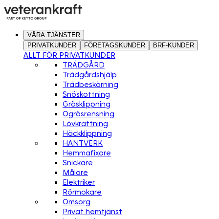
VÅRA TJÄNSTER
PRIVATKUNDER
FÖRETAGSKUNDER
BRF-KUNDER
ALLT FÖR PRIVATKUNDER
TRÄDGÅRD
Trädgårdshjälp
Trädbeskärning
Snöskottning
Gräsklippning
Ogräsrensning
Lövkrattning
Häckklippning
HANTVERK
Hemmafixare
Snickare
Målare
Elektriker
Rörmokare
Omsorg
Privat hemtjänst