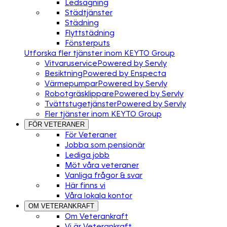
Ledsagning
Städtjänster
Städning
Flyttstädning
Fönsterputs
Utforska fler tjänster inom KEYTO Group
Vitvaruservice
Powered by Servly
Besiktning
Powered by Enspecta
Värmepumpar
Powered by Servly
Robotgräsklippare
Powered by Servly
Tvättstugetjänster
Powered by Servly
Fler tjänster inom KEYTO Group
FÖR VETERANER
För Veteraner
Jobba som pensionär
Lediga jobb
Möt våra veteraner
Vanliga frågor & svar
Här finns vi
Våra lokala kontor
OM VETERANKRAFT
Om Veterankraft
Vi är Veterankraft