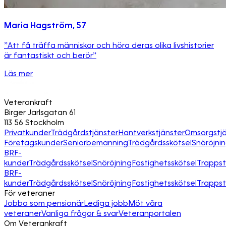
Maria Hagström, 57
”Att få träffa människor och höra deras olika livshistorier
är fantastiskt och berör”
Läs mer
Veterankraft
Birger Jarlsgatan 61
113 56 Stockholm
Privatkunder
Trädgårdstjänster
Hantverkstjänster
Omsorgstjä
Företagskunder
Seniorbemanning
Trädgårdsskötsel
Snöröjni
BRF-
kunder
Trädgårdsskötsel
Snöröjning
Fastighetsskötsel
Trapps
BRF-
kunder
Trädgårdsskötsel
Snöröjning
Fastighetsskötsel
Trapps
För veteraner
Jobba som pensionär
Lediga jobb
Möt våra
veteraner
Vanliga frågor & svar
Veteranportalen
Om Veterankraft