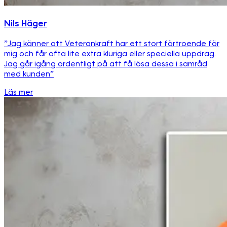
Nils Häger
”Jag känner att Veterankraft har ett stort förtroende för
mig och får ofta lite extra kluriga eller speciella uppdrag.
Jag går igång ordentligt på att få lösa dessa i samråd
med kunden”
Läs mer