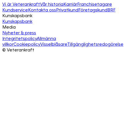
Vi är Veterankraft
Vår historia
Karriär
Franchisetagare
Kundservice
Kontakta oss
Privatkund
Företagskund
BRF
Kunskapsbank
Kunskapsbank
Media
Nyheter & press
Integritetspolicy
Allmänna
villkor
Cookiepolicy
Visselblåsare
Tillgänglighetsredogörelse
©
Veterankraft