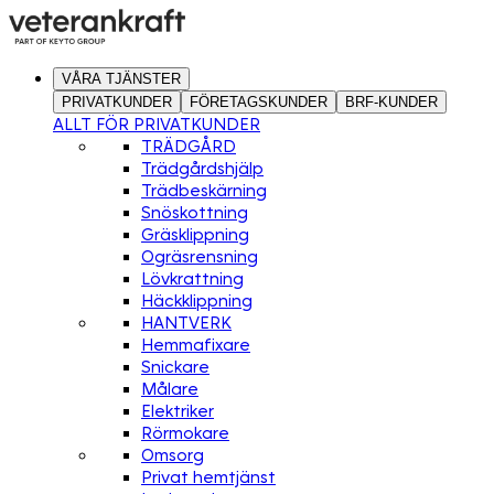
VÅRA TJÄNSTER
PRIVATKUNDER
FÖRETAGSKUNDER
BRF-KUNDER
ALLT FÖR PRIVATKUNDER
TRÄDGÅRD
Trädgårdshjälp
Trädbeskärning
Snöskottning
Gräsklippning
Ogräsrensning
Lövkrattning
Häckklippning
HANTVERK
Hemmafixare
Snickare
Målare
Elektriker
Rörmokare
Omsorg
Privat hemtjänst