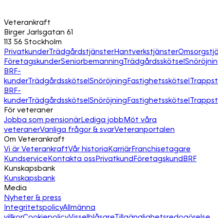
Veterankraft
Birger Jarlsgatan 61
113 56 Stockholm
Privatkunder
Trädgårdstjänster
Hantverkstjänster
Omsorgstjä
Företagskunder
Seniorbemanning
Trädgårdsskötsel
Snöröjni
BRF-
kunder
Trädgårdsskötsel
Snöröjning
Fastighetsskötsel
Trapps
BRF-
kunder
Trädgårdsskötsel
Snöröjning
Fastighetsskötsel
Trapps
För veteraner
Jobba som pensionär
Lediga jobb
Möt våra
veteraner
Vanliga frågor & svar
Veteranportalen
Om Veterankraft
Vi är Veterankraft
Vår historia
Karriär
Franchisetagare
Kundservice
Kontakta oss
Privatkund
Företagskund
BRF
Kunskapsbank
Kunskapsbank
Media
Nyheter & press
Integritetspolicy
Allmänna
villkor
Cookiepolicy
Visselblåsare
Tillgänglighetsredogörelse