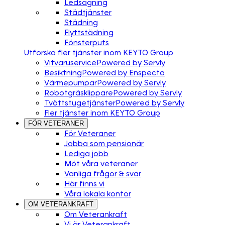
Ledsagning
Städtjänster
Städning
Flyttstädning
Fönsterputs
Utforska fler tjänster inom KEYTO Group
Vitvaruservice
Powered by Servly
Besiktning
Powered by Enspecta
Värmepumpar
Powered by Servly
Robotgräsklippare
Powered by Servly
Tvättstugetjänster
Powered by Servly
Fler tjänster inom KEYTO Group
FÖR VETERANER
För Veteraner
Jobba som pensionär
Lediga jobb
Möt våra veteraner
Vanliga frågor & svar
Här finns vi
Våra lokala kontor
OM VETERANKRAFT
Om Veterankraft
Vi är Veterankraft