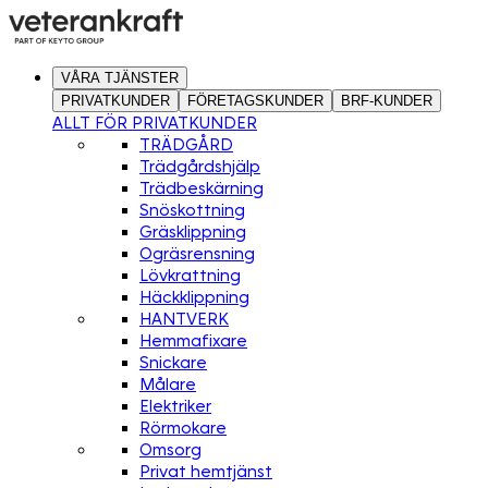
VÅRA TJÄNSTER
PRIVATKUNDER
FÖRETAGSKUNDER
BRF-KUNDER
ALLT FÖR PRIVATKUNDER
TRÄDGÅRD
Trädgårdshjälp
Trädbeskärning
Snöskottning
Gräsklippning
Ogräsrensning
Lövkrattning
Häckklippning
HANTVERK
Hemmafixare
Snickare
Målare
Elektriker
Rörmokare
Omsorg
Privat hemtjänst