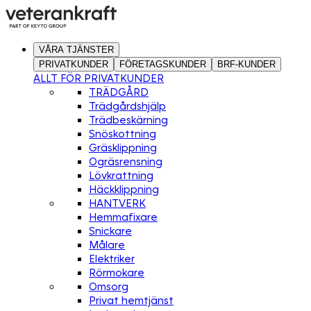
VÅRA TJÄNSTER
PRIVATKUNDER
FÖRETAGSKUNDER
BRF-KUNDER
ALLT FÖR PRIVATKUNDER
TRÄDGÅRD
Trädgårdshjälp
Trädbeskärning
Snöskottning
Gräsklippning
Ogräsrensning
Lövkrattning
Häckklippning
HANTVERK
Hemmafixare
Snickare
Målare
Elektriker
Rörmokare
Omsorg
Privat hemtjänst