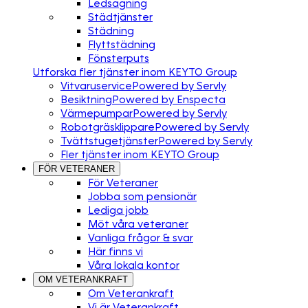
Ledsagning
Städtjänster
Städning
Flyttstädning
Fönsterputs
Utforska fler tjänster inom KEYTO Group
Vitvaruservice
Powered by Servly
Besiktning
Powered by Enspecta
Värmepumpar
Powered by Servly
Robotgräsklippare
Powered by Servly
Tvättstugetjänster
Powered by Servly
Fler tjänster inom KEYTO Group
FÖR VETERANER
För Veteraner
Jobba som pensionär
Lediga jobb
Möt våra veteraner
Vanliga frågor & svar
Här finns vi
Våra lokala kontor
OM VETERANKRAFT
Om Veterankraft
Vi är Veterankraft