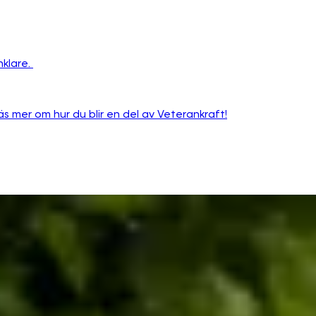
nklare.
äs mer om hur du blir en del av Veterankraft!