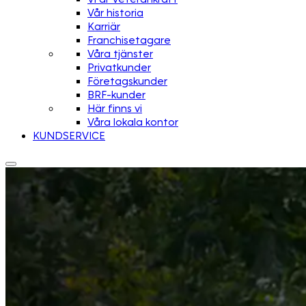
Vår historia
Karriär
Franchisetagare
Våra tjänster
Privatkunder
Företagskunder
BRF-kunder
Här finns vi
Våra lokala kontor
KUNDSERVICE