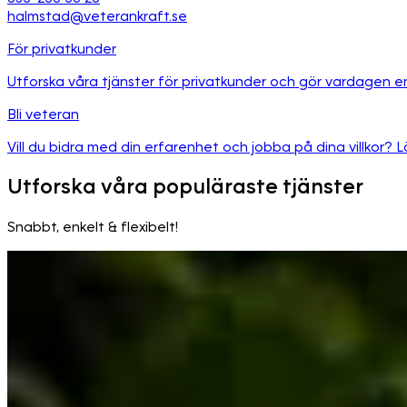
halmstad@veterankraft.se
För privatkunder
Utforska våra tjänster för privatkunder och gör vardagen e
Bli veteran
Vill du bidra med din erfarenhet och jobba på dina villkor? L
Utforska våra populäraste tjänster
Snabbt, enkelt & flexibelt!