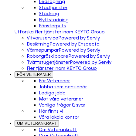
Ledsagning
Städtjänster
Städning
Flyttstädning
Fönsterputs
Utforska fler tjänster inom KEYTO Group
Vitvaruservice
Powered by Servly
Besiktning
Powered by Enspecta
Värmepumpar
Powered by Servly
Robotgräsklippare
Powered by Servly
Tvättstugetjänster
Powered by Servly
Fler tjänster inom KEYTO Group
FÖR VETERANER
För Veteraner
Jobba som pensionär
Lediga jobb
Möt våra veteraner
Vanliga frågor & svar
Här finns vi
Våra lokala kontor
OM VETERANKRAFT
Om Veterankraft
Vi är Veterankraft