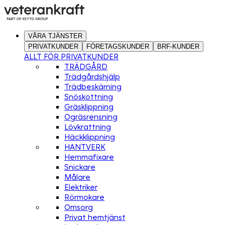
VÅRA TJÄNSTER
PRIVATKUNDER
FÖRETAGSKUNDER
BRF-KUNDER
ALLT FÖR PRIVATKUNDER
TRÄDGÅRD
Trädgårdshjälp
Trädbeskärning
Snöskottning
Gräsklippning
Ogräsrensning
Lövkrattning
Häckklippning
HANTVERK
Hemmafixare
Snickare
Målare
Elektriker
Rörmokare
Omsorg
Privat hemtjänst