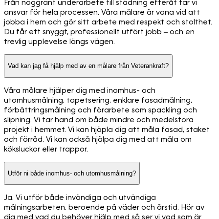
Från noggrant underarbete till städning efteråt tar vi
ansvar för hela processen. Våra målare är vana vid att
jobba i hem och gör sitt arbete med respekt och stolthet.
Du får ett snyggt, professionellt utfört jobb – och en
trevlig upplevelse längs vägen.
Vad kan jag få hjälp med av en målare från Veterankraft?
Våra målare hjälper dig med inomhus- och
utomhusmålning, tapetsering, enklare fasadmålning,
förbättringsmålning och förarbete som spackling och
slipning. Vi tar hand om både mindre och medelstora
projekt i hemmet. Vi kan hjäpla dig att måla fasad, staket
och förråd. Vi kan också hjälpa dig med att måla om
köksluckor eller trappor.
Utför ni både inomhus- och utomhusmålning?
Ja. Vi utför både invändiga och utvändiga
målningsarbeten, beroende på väder och årstid. Hör av
dig med vad du behöver hjälp med så ser vi vad som är