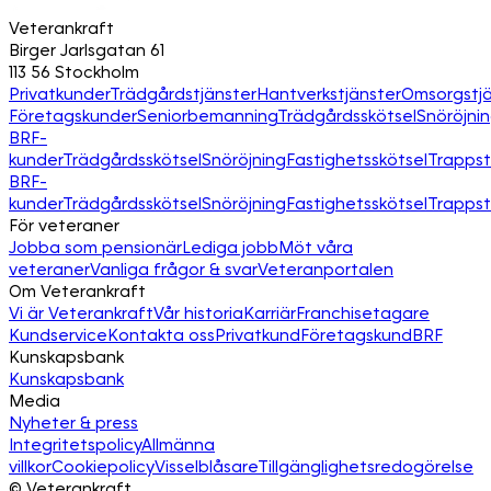
Veterankraft
Birger Jarlsgatan 61
113 56 Stockholm
Privatkunder
Trädgårdstjänster
Hantverkstjänster
Omsorgstjä
Företagskunder
Seniorbemanning
Trädgårdsskötsel
Snöröjni
BRF-
kunder
Trädgårdsskötsel
Snöröjning
Fastighetsskötsel
Trapps
BRF-
kunder
Trädgårdsskötsel
Snöröjning
Fastighetsskötsel
Trapps
För veteraner
Jobba som pensionär
Lediga jobb
Möt våra
veteraner
Vanliga frågor & svar
Veteranportalen
Om Veterankraft
Vi är Veterankraft
Vår historia
Karriär
Franchisetagare
Kundservice
Kontakta oss
Privatkund
Företagskund
BRF
Kunskapsbank
Kunskapsbank
Media
Nyheter & press
Integritetspolicy
Allmänna
villkor
Cookiepolicy
Visselblåsare
Tillgänglighetsredogörelse
©
Veterankraft