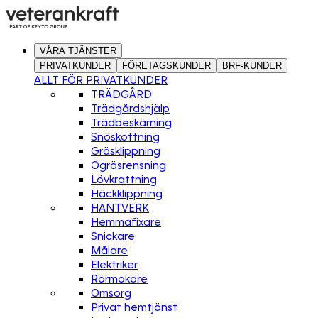
VÅRA TJÄNSTER
PRIVATKUNDER
FÖRETAGSKUNDER
BRF-KUNDER
ALLT FÖR PRIVATKUNDER
TRÄDGÅRD
Trädgårdshjälp
Trädbeskärning
Snöskottning
Gräsklippning
Ogräsrensning
Lövkrattning
Häckklippning
HANTVERK
Hemmafixare
Snickare
Målare
Elektriker
Rörmokare
Omsorg
Privat hemtjänst