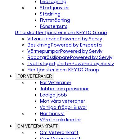
Ledsagning
Städtjänster
Städning
Flyttstädning
Fönsterputs
Utforska fler tjänster inom KEYTO Group
Vitvaruservice
Powered by Servly
Besiktning
Powered by Enspecta
Värmepumpar
Powered by Servly
Robotgräsklippare
Powered by Servly
Tvättstugetjänster
Powered by Servly
Fler tjänster inom KEYTO Group
FÖR VETERANER
För Veteraner
Jobba som pensionär
Lediga jobb
Möt våra veteraner
Vanliga frågor & svar
Här finns vi
Våra lokala kontor
OM VETERANKRAFT
Om Veterankraft
Vi är Veterankraft