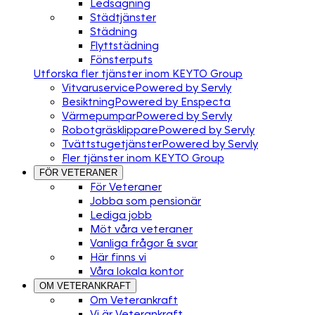
Ledsagning
Städtjänster
Städning
Flyttstädning
Fönsterputs
Utforska fler tjänster inom KEYTO Group
Vitvaruservice
Powered by Servly
Besiktning
Powered by Enspecta
Värmepumpar
Powered by Servly
Robotgräsklippare
Powered by Servly
Tvättstugetjänster
Powered by Servly
Fler tjänster inom KEYTO Group
FÖR VETERANER
För Veteraner
Jobba som pensionär
Lediga jobb
Möt våra veteraner
Vanliga frågor & svar
Här finns vi
Våra lokala kontor
OM VETERANKRAFT
Om Veterankraft
Vi är Veterankraft