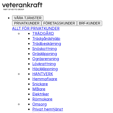
VÅRA TJÄNSTER
PRIVATKUNDER
FÖRETAGSKUNDER
BRF-KUNDER
ALLT FÖR PRIVATKUNDER
TRÄDGÅRD
Trädgårdshjälp
Trädbeskärning
Snöskottning
Gräsklippning
Ogräsrensning
Lövkrattning
Häckklippning
HANTVERK
Hemmafixare
Snickare
Målare
Elektriker
Rörmokare
Omsorg
Privat hemtjänst