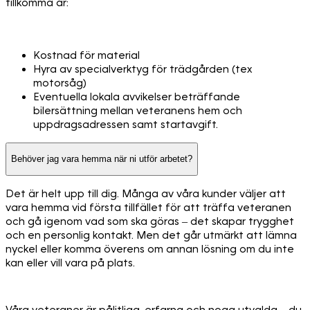
tillkomma är:
Kostnad för material
Hyra av specialverktyg för trädgården (tex
motorsåg)
Eventuella lokala avvikelser beträffande
bilersättning mellan veteranens hem och
uppdragsadressen samt startavgift.
Behöver jag vara hemma när ni utför arbetet?
Det är helt upp till dig. Många av våra kunder väljer att
vara hemma vid första tillfället för att träffa veteranen
och gå igenom vad som ska göras – det skapar trygghet
och en personlig kontakt. Men det går utmärkt att lämna
nyckel eller komma överens om annan lösning om du inte
kan eller vill vara på plats.
Våra veteraner är pålitliga, erfarna och noga utvalda – du