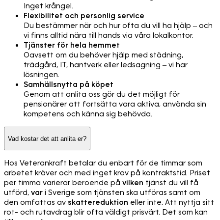
Inget krångel.
Flexibilitet och personlig service
Du bestämmer när och hur ofta du vill ha hjälp – och
vi finns alltid nära till hands via våra lokalkontor.
Tjänster för hela hemmet
Oavsett om du behöver hjälp med städning,
trädgård, IT, hantverk eller ledsagning – vi har
lösningen.
Samhällsnytta på köpet
Genom att anlita oss gör du det möjligt för
pensionärer att fortsätta vara aktiva, använda sin
kompetens och känna sig behövda.
Vad kostar det att anlita er?
Hos Veterankraft betalar du enbart för de timmar som
arbetet kräver och med inget krav på kontraktstid. Priset
per timma varierar beroende på
vilken
tjänst du vill få
utförd,
var
i Sverige som tjänsten ska utföras samt om
den omfattas av
skattereduktion
eller inte. Att nyttja sitt
rot- och rutavdrag blir ofta väldigt prisvärt. Det som kan