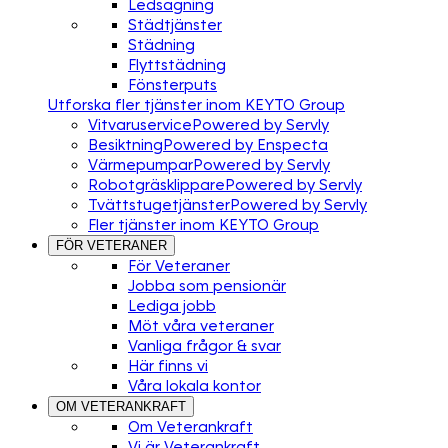
Ledsagning
Städtjänster
Städning
Flyttstädning
Fönsterputs
Utforska fler tjänster inom KEYTO Group
Vitvaruservice
Powered by Servly
Besiktning
Powered by Enspecta
Värmepumpar
Powered by Servly
Robotgräsklippare
Powered by Servly
Tvättstugetjänster
Powered by Servly
Fler tjänster inom KEYTO Group
FÖR VETERANER
För Veteraner
Jobba som pensionär
Lediga jobb
Möt våra veteraner
Vanliga frågor & svar
Här finns vi
Våra lokala kontor
OM VETERANKRAFT
Om Veterankraft
Vi är Veterankraft