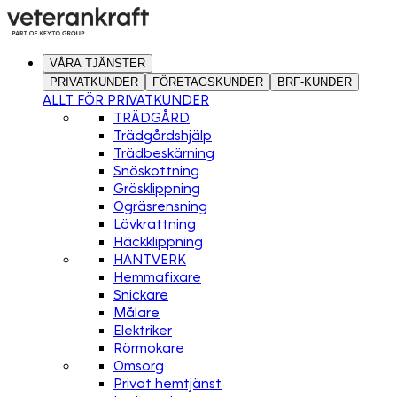
VÅRA TJÄNSTER
PRIVATKUNDER
FÖRETAGSKUNDER
BRF-KUNDER
ALLT FÖR PRIVATKUNDER
TRÄDGÅRD
Trädgårdshjälp
Trädbeskärning
Snöskottning
Gräsklippning
Ogräsrensning
Lövkrattning
Häckklippning
HANTVERK
Hemmafixare
Snickare
Målare
Elektriker
Rörmokare
Omsorg
Privat hemtjänst