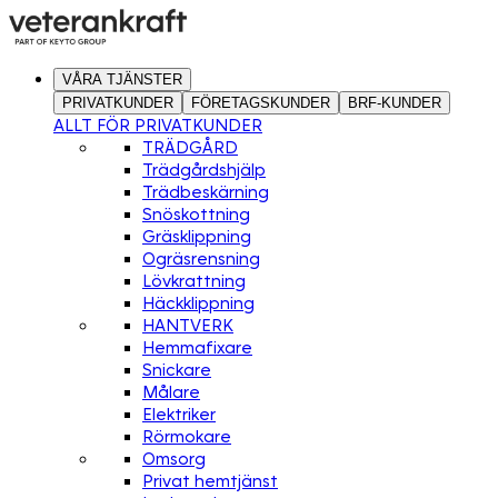
VÅRA TJÄNSTER
PRIVATKUNDER
FÖRETAGSKUNDER
BRF-KUNDER
ALLT FÖR PRIVATKUNDER
TRÄDGÅRD
Trädgårdshjälp
Trädbeskärning
Snöskottning
Gräsklippning
Ogräsrensning
Lövkrattning
Häckklippning
HANTVERK
Hemmafixare
Snickare
Målare
Elektriker
Rörmokare
Omsorg
Privat hemtjänst