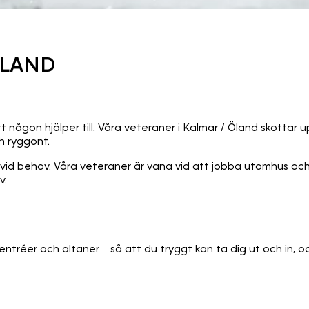
ÖLAND
tt någon hjälper till. Våra veteraner i Kalmar / Öland skotta
ch ryggont.
d behov. Våra veteraner är vana vid att jobba utomhus och v
v.
r, entréer och altaner – så att du tryggt kan ta dig ut och in,