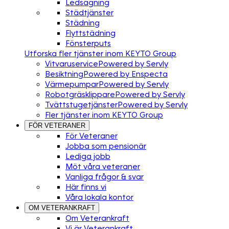
Ledsagning
Städtjänster
Städning
Flyttstädning
Fönsterputs
Utforska fler tjänster inom KEYTO Group
Vitvaruservice
Powered by Servly
Besiktning
Powered by Enspecta
Värmepumpar
Powered by Servly
Robotgräsklippare
Powered by Servly
Tvättstugetjänster
Powered by Servly
Fler tjänster inom KEYTO Group
FÖR VETERANER
För Veteraner
Jobba som pensionär
Lediga jobb
Möt våra veteraner
Vanliga frågor & svar
Här finns vi
Våra lokala kontor
OM VETERANKRAFT
Om Veterankraft
Vi är Veterankraft