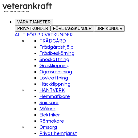
VÅRA TJÄNSTER
PRIVATKUNDER
FÖRETAGSKUNDER
BRF-KUNDER
ALLT FÖR PRIVATKUNDER
TRÄDGÅRD
Trädgårdshjälp
Trädbeskärning
Snöskottning
Gräsklippning
Ogräsrensning
Lövkrattning
Häckklippning
HANTVERK
Hemmafixare
Snickare
Målare
Elektriker
Rörmokare
Omsorg
Privat hemtjänst