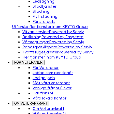
Ledsagning
Städtjänster
Städning
Flyttstädning
Fönsterputs
Utforska fler tjänster inom KEYTO Group
Vitvaruservice
Powered by Servly
Besiktning
Powered by Enspecta
Värmepumpar
Powered by Servly
Robotgräsklippare
Powered by Servly
Tvättstugetjänster
Powered by Servly
Fler tjänster inom KEYTO Group
FÖR VETERANER
För Veteraner
Jobba som pensionär
Lediga jobb
Möt våra veteraner
Vanliga frågor & svar
Här finns vi
Våra lokala kontor
OM VETERANKRAFT
Om Veterankraft
Vi är Veterankraft