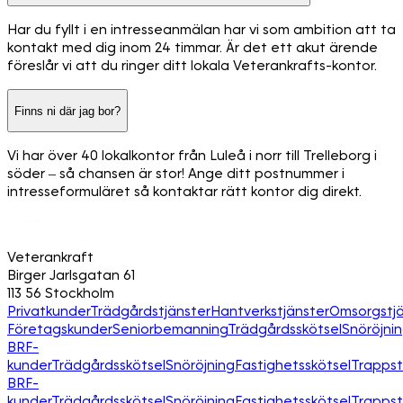
Har du fyllt i en intresseanmälan har vi som ambition att ta
kontakt med dig inom 24 timmar. Är det ett akut ärende
föreslår vi att du ringer ditt lokala Veterankrafts-kontor.
Finns ni där jag bor?
Vi har över 40 lokalkontor från Luleå i norr till Trelleborg i
söder – så chansen är stor! Ange ditt postnummer i
intresseformuläret så kontaktar rätt kontor dig direkt.
Veterankraft
Birger Jarlsgatan 61
113 56 Stockholm
Privatkunder
Trädgårdstjänster
Hantverkstjänster
Omsorgstjä
Företagskunder
Seniorbemanning
Trädgårdsskötsel
Snöröjni
BRF-
kunder
Trädgårdsskötsel
Snöröjning
Fastighetsskötsel
Trapps
BRF-
kunder
Trädgårdsskötsel
Snöröjning
Fastighetsskötsel
Trapps