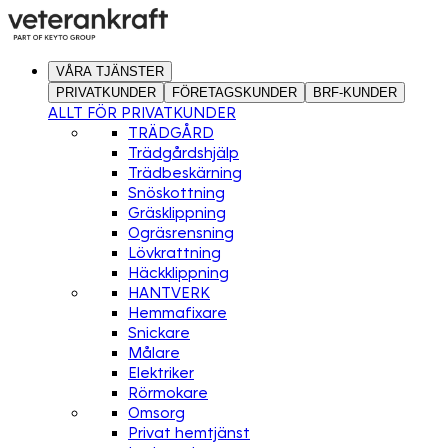
VÅRA TJÄNSTER
PRIVATKUNDER
FÖRETAGSKUNDER
BRF-KUNDER
ALLT FÖR PRIVATKUNDER
TRÄDGÅRD
Trädgårdshjälp
Trädbeskärning
Snöskottning
Gräsklippning
Ogräsrensning
Lövkrattning
Häckklippning
HANTVERK
Hemmafixare
Snickare
Målare
Elektriker
Rörmokare
Omsorg
Privat hemtjänst