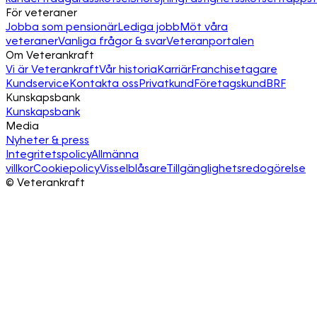
För veteraner
Jobba som pensionär
Lediga jobb
Möt våra
veteraner
Vanliga frågor & svar
Veteranportalen
Om Veterankraft
Vi är Veterankraft
Vår historia
Karriär
Franchisetagare
Kundservice
Kontakta oss
Privatkund
Företagskund
BRF
Kunskapsbank
Kunskapsbank
Media
Nyheter & press
Integritetspolicy
Allmänna
villkor
Cookiepolicy
Visselblåsare
Tillgänglighetsredogörelse
©
Veterankraft