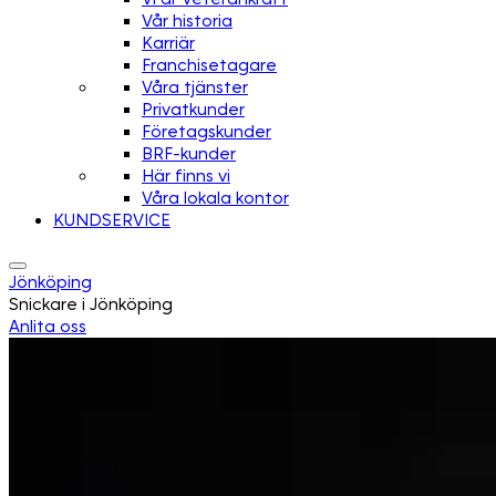
Vår historia
Karriär
Franchisetagare
Våra tjänster
Privatkunder
Företagskunder
BRF-kunder
Här finns vi
Våra lokala kontor
KUNDSERVICE
Jönköping
Snickare i Jönköping
Anlita oss