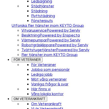
Ledsagning
Städtjänster
Städning
Flyttstädning
Fönsterputs
Utforska fler tjänster inom KEYTO Group
Vitvaruservice
Powered by Servly
Besiktning
Powered by Enspecta
Värmepumpar
Powered by Servly
Robotgräsklippare
Powered by Servly
Tvättstugetjänster
Powered by Servly
Fler tjänster inom KEYTO Group
FÖR VETERANER
För Veteraner
Jobba som pensionär
Lediga jobb
Möt våra veteraner
Vanliga frågor & svar
Här finns vi
Våra lokala kontor
OM VETERANKRAFT
Om Veterankraft
Vi är Veterankraft