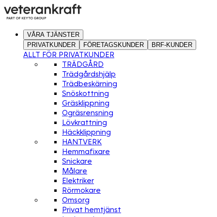
VÅRA TJÄNSTER
PRIVATKUNDER
FÖRETAGSKUNDER
BRF-KUNDER
ALLT FÖR PRIVATKUNDER
TRÄDGÅRD
Trädgårdshjälp
Trädbeskärning
Snöskottning
Gräsklippning
Ogräsrensning
Lövkrattning
Häckklippning
HANTVERK
Hemmafixare
Snickare
Målare
Elektriker
Rörmokare
Omsorg
Privat hemtjänst