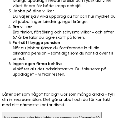
Många uppdrag innebär rörelse och fysisk aktivitet –
vilket är bra för både kropp och själ.
Jobba på dina villkor
Du väljer själv vilka uppdrag du tar och hur mycket du
vill jobba. Ingen bindning, inget krångel.
Bra villkor
Bra timlön, försäkring och schyssta villkor – och efter
67 år betalar du lägre skatt på lönen.
Fortsätt bygga pension
När du jobbar tjänar du fortfarande in till din
allmänna pension – samtidigt som du har tid över till
annat.
Ingen egen firma behövs
Vi sköter allt det administrativa. Du fokuserar på
uppdraget – vi fixar resten.
Låter det som något för dig? Gör som många andra – fyll i
din intresseanmälan. Det går snabbt och du får kontakt
med ditt närmaste kontor direkt.
Kan vem som helst börja jobba som veteran hos Veterankraft?