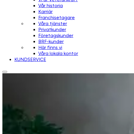
Vår historia
Karriär
Franchisetagare
Våra tjänster
Privatkunder
Företagskunder
BRF-kunder
Här finns vi
Våra lokala kontor
KUNDSERVICE