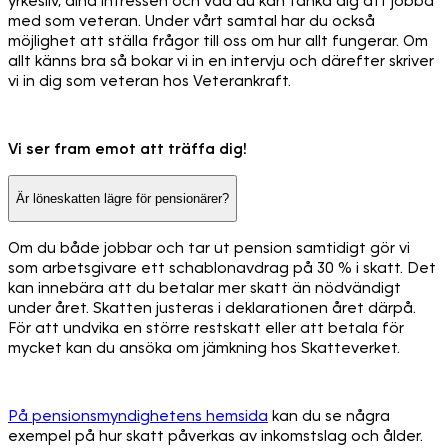
yrkesliv, dina intressen och vad du kan tänka dig att jobba
med som veteran. Under vårt samtal har du också
möjlighet att ställa frågor till oss om hur allt fungerar. Om
allt känns bra så bokar vi in en intervju och därefter skriver
vi in dig som veteran hos Veterankraft.
Vi ser fram emot att träffa dig!
Är löneskatten lägre för pensionärer?
Om du både jobbar och tar ut pension samtidigt gör vi
som arbetsgivare ett schablonavdrag på 30 % i skatt. Det
kan innebära att du betalar mer skatt än nödvändigt
under året. Skatten justeras i deklarationen året därpå.
För att undvika en större restskatt eller att betala för
mycket kan du ansöka om jämkning hos Skatteverket.
På pensionsmyndighetens hemsida
kan du se några
exempel på hur skatt påverkas av inkomstslag och ålder.