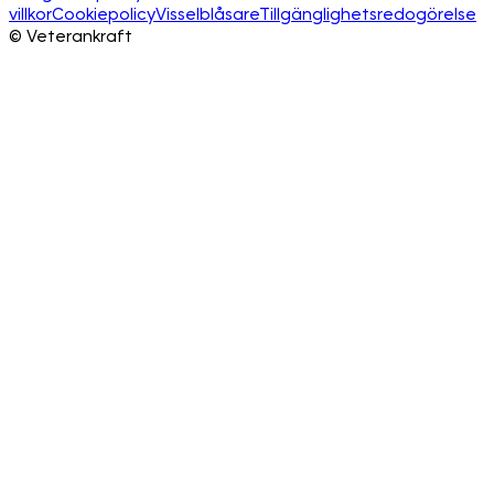
villkor
Cookiepolicy
Visselblåsare
Tillgänglighetsredogörelse
©
Veterankraft