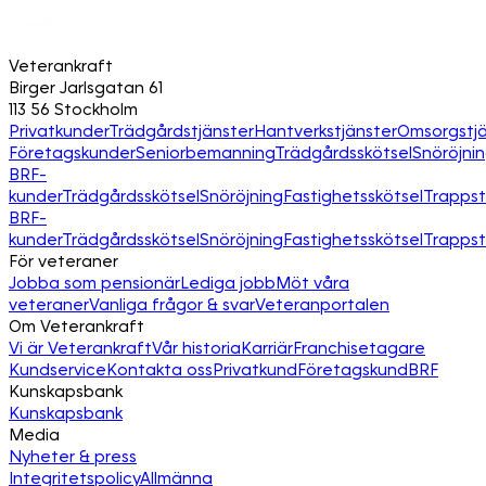
Veterankraft
Birger Jarlsgatan 61
113 56 Stockholm
Privatkunder
Trädgårdstjänster
Hantverkstjänster
Omsorgstjä
Företagskunder
Seniorbemanning
Trädgårdsskötsel
Snöröjni
BRF-
kunder
Trädgårdsskötsel
Snöröjning
Fastighetsskötsel
Trapps
BRF-
kunder
Trädgårdsskötsel
Snöröjning
Fastighetsskötsel
Trapps
För veteraner
Jobba som pensionär
Lediga jobb
Möt våra
veteraner
Vanliga frågor & svar
Veteranportalen
Om Veterankraft
Vi är Veterankraft
Vår historia
Karriär
Franchisetagare
Kundservice
Kontakta oss
Privatkund
Företagskund
BRF
Kunskapsbank
Kunskapsbank
Media
Nyheter & press
Integritetspolicy
Allmänna