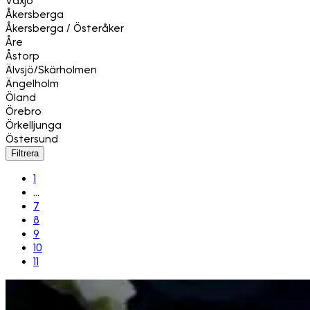
Växjö
Åkersberga
Åkersberga / Österåker
Åre
Åstorp
Älvsjö/Skärholmen
Ängelholm
Öland
Örebro
Örkelljunga
Östersund
Filtrera
1
...
7
8
9
10
11