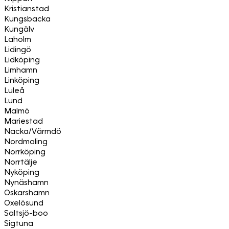
Kristianstad
Kungsbacka
Kungälv
Laholm
Lidingö
Lidköping
Limhamn
Linköping
Luleå
Lund
Malmö
Mariestad
Nacka/Värmdö
Nordmaling
Norrköping
Norrtälje
Nyköping
Nynäshamn
Oskarshamn
Oxelösund
Saltsjö-boo
Sigtuna