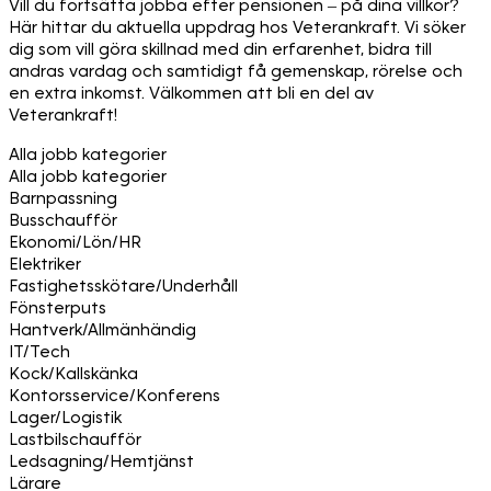
Vill du fortsätta jobba efter pensionen – på dina villkor?
Här hittar du aktuella uppdrag hos Veterankraft. Vi söker
dig som vill göra skillnad med din erfarenhet, bidra till
andras vardag och samtidigt få gemenskap, rörelse och
en extra inkomst. Välkommen att bli en del av
Veterankraft!
Alla jobb kategorier
Alla jobb kategorier
Barnpassning
Busschaufför
Ekonomi/Lön/HR
Elektriker
Fastighetsskötare/Underhåll
Fönsterputs
Hantverk/Allmänhändig
IT/Tech
Kock/Kallskänka
Kontorsservice/Konferens
Lager/Logistik
Lastbilschaufför
Ledsagning/Hemtjänst
Lärare