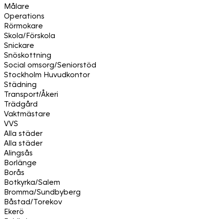
Målare
Operations
Rörmokare
Skola/Förskola
Snickare
Snöskottning
Social omsorg/Seniorstöd
Stockholm Huvudkontor
Städning
Transport/Åkeri
Trädgård
Vaktmästare
VVS
Alla städer
Alla städer
Alingsås
Borlänge
Borås
Botkyrka/Salem
Bromma/Sundbyberg
Båstad/Torekov
Ekerö