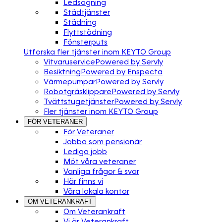
Ledsagning
Städtjänster
Städning
Flyttstädning
Fönsterputs
Utforska fler tjänster inom KEYTO Group
Vitvaruservice
Powered by Servly
Besiktning
Powered by Enspecta
Värmepumpar
Powered by Servly
Robotgräsklippare
Powered by Servly
Tvättstugetjänster
Powered by Servly
Fler tjänster inom KEYTO Group
FÖR VETERANER
För Veteraner
Jobba som pensionär
Lediga jobb
Möt våra veteraner
Vanliga frågor & svar
Här finns vi
Våra lokala kontor
OM VETERANKRAFT
Om Veterankraft
Vi är Veterankraft