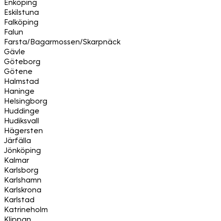
Enköping
Eskilstuna
Falköping
Falun
Farsta/Bagarmossen/Skarpnäck
Gävle
Göteborg
Götene
Halmstad
Haninge
Helsingborg
Huddinge
Hudiksvall
Hägersten
Järfälla
Jönköping
Kalmar
Karlsborg
Karlshamn
Karlskrona
Karlstad
Katrineholm
Klippan