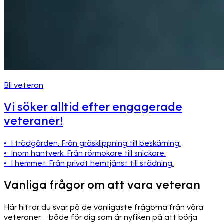
Bli veteran
Vi söker alltid efter engagerade
veteraner!
• I trädgården. Från gräsklippning till beskärning.
• Inom hantverk. Från rörmokare till snickare.
• I hemmet. Från privat hemtjänst till städning.
Vanliga frågor om att vara veteran
Här hittar du svar på de vanligaste frågorna från våra
veteraner – både för dig som är nyfiken på att börja