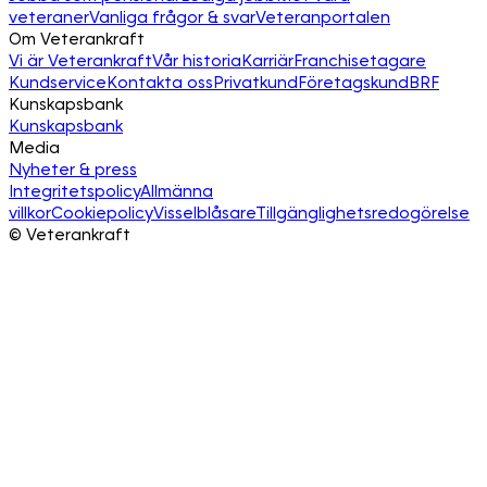
veteraner
Vanliga frågor & svar
Veteranportalen
Om Veterankraft
Vi är Veterankraft
Vår historia
Karriär
Franchisetagare
Kundservice
Kontakta oss
Privatkund
Företagskund
BRF
Kunskapsbank
Kunskapsbank
Media
Nyheter & press
Integritetspolicy
Allmänna
villkor
Cookiepolicy
Visselblåsare
Tillgänglighetsredogörelse
©
Veterankraft