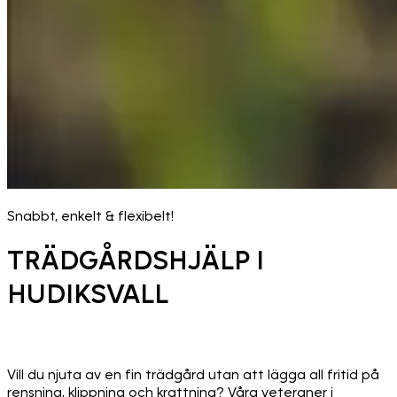
Snabbt, enkelt & flexibelt!
TRÄDGÅRDSHJÄLP I
HUDIKSVALL
Vill du njuta av en fin trädgård utan att lägga all fritid på
rensning, klippning och krattning? Våra veteraner i