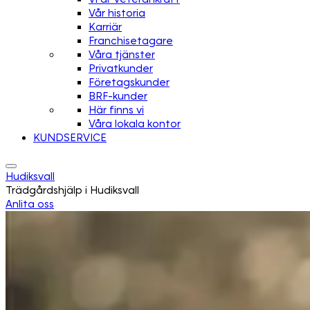
Vår historia
Karriär
Franchisetagare
Våra tjänster
Privatkunder
Företagskunder
BRF-kunder
Här finns vi
Våra lokala kontor
KUNDSERVICE
Hudiksvall
Trädgårdshjälp i Hudiksvall
Anlita oss