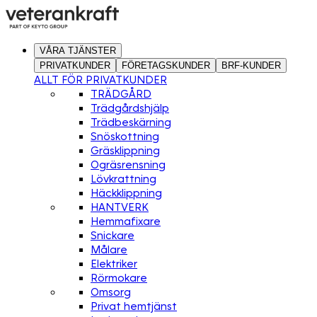
VÅRA TJÄNSTER
PRIVATKUNDER
FÖRETAGSKUNDER
BRF-KUNDER
ALLT FÖR PRIVATKUNDER
TRÄDGÅRD
Trädgårdshjälp
Trädbeskärning
Snöskottning
Gräsklippning
Ogräsrensning
Lövkrattning
Häckklippning
HANTVERK
Hemmafixare
Snickare
Målare
Elektriker
Rörmokare
Omsorg
Privat hemtjänst