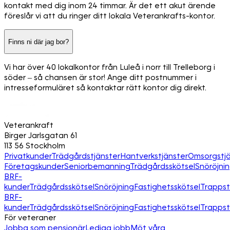
kontakt med dig inom 24 timmar. Är det ett akut ärende
föreslår vi att du ringer ditt lokala Veterankrafts-kontor.
Finns ni där jag bor?
Vi har över 40 lokalkontor från Luleå i norr till Trelleborg i
söder – så chansen är stor! Ange ditt postnummer i
intresseformuläret så kontaktar rätt kontor dig direkt.
Veterankraft
Birger Jarlsgatan 61
113 56 Stockholm
Privatkunder
Trädgårdstjänster
Hantverkstjänster
Omsorgstjä
Företagskunder
Seniorbemanning
Trädgårdsskötsel
Snöröjni
BRF-
kunder
Trädgårdsskötsel
Snöröjning
Fastighetsskötsel
Trapps
BRF-
kunder
Trädgårdsskötsel
Snöröjning
Fastighetsskötsel
Trapps
För veteraner
Jobba som pensionär
Lediga jobb
Möt våra