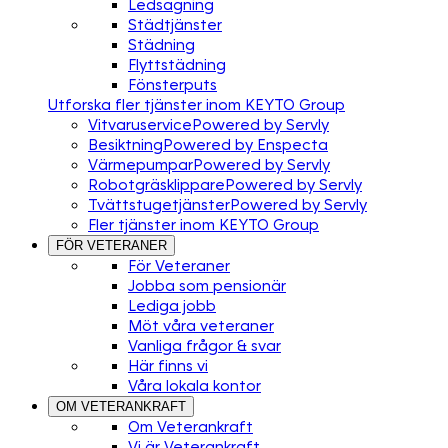
Ledsagning
Städtjänster
Städning
Flyttstädning
Fönsterputs
Utforska fler tjänster inom KEYTO Group
Vitvaruservice
Powered by Servly
Besiktning
Powered by Enspecta
Värmepumpar
Powered by Servly
Robotgräsklippare
Powered by Servly
Tvättstugetjänster
Powered by Servly
Fler tjänster inom KEYTO Group
FÖR VETERANER
För Veteraner
Jobba som pensionär
Lediga jobb
Möt våra veteraner
Vanliga frågor & svar
Här finns vi
Våra lokala kontor
OM VETERANKRAFT
Om Veterankraft
Vi är Veterankraft