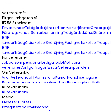
Veterankraft
Birger Jarlsgatan 61
113 56 Stockholm
Privatkunder
Trädgårdstjänster
Hantverkstjänster
Omsorgstjä
Företagskunder
Seniorbemanning
Trädgårdsskötsel
Snöröjni
BRF-
kunder
Trädgårdsskötsel
Snöröjning
Fastighetsskötsel
Trapps
BRF-
kunder
Trädgårdsskötsel
Snöröjning
Fastighetsskötsel
Trapps
För veteraner
Jobba som pensionär
Lediga jobb
Möt våra
veteraner
Vanliga frågor & svar
Veteranportalen
Om Veterankraft
Vi är Veterankraft
Vår historia
Karriär
Franchisetagare
Kundservice
Kontakta oss
Privatkund
Företagskund
BRF
Kunskapsbank
Kunskapsbank
Media
Nyheter & press
Integritetspolicy
Allmänna