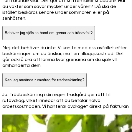
fortfarande vilar. Det gör att snitten läker snabbare. Har
du växter som savar mycket under våren? Då ska de
istället beskäras senare under sommaren eller på
senhösten.
Behöver jag själv ta hand om grenar och trädavfall?
Nej, det behöver du inte. Vi kan ta med oss avfallet efter
beskärningen om du önskar, mot en tilläggskostnad. Det
går också bra att lämna kvar grenarna om du själv vill
omhänderta dem.
Kan jag använda rutavdrag för trädbeskärning?
Ja. Trädbeskärning i din egen trädgård ger rätt till
rutavdrag, vilket innebär att du betalar halva
arbetskostnaden. Vi hanterar avdraget direkt på fakturan.