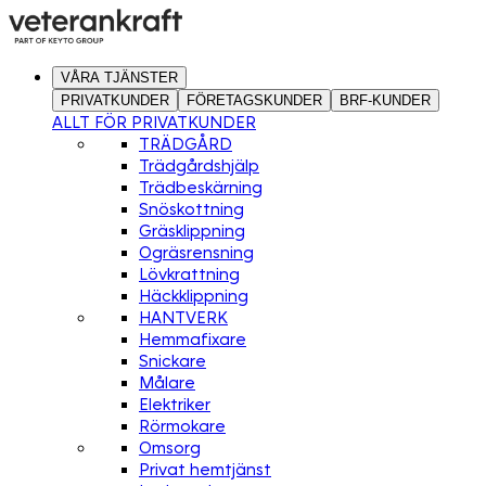
VÅRA TJÄNSTER
PRIVATKUNDER
FÖRETAGSKUNDER
BRF-KUNDER
ALLT FÖR PRIVATKUNDER
TRÄDGÅRD
Trädgårdshjälp
Trädbeskärning
Snöskottning
Gräsklippning
Ogräsrensning
Lövkrattning
Häckklippning
HANTVERK
Hemmafixare
Snickare
Målare
Elektriker
Rörmokare
Omsorg
Privat hemtjänst