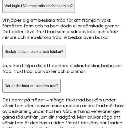
Vad ingår i Veterankrafts trädbeskärning?
Vi hjälper dig att beskära träd för att främja tillväxt,
förbättra form och ta bort döda eller oönskade grenar.
Det gäller såväl fruktträd som prydnadsträd, och både
mindre och medelstora träd. Vi beskär även buskar.
Beskär ni även buskar och häckar?
Ja, vi kan hjälpa dig att beskära buskar, häckar, bärbuskar,
träd, fruktträd, barrväxter och blommor.
När är det bäst att beskära träd?
Det beror på trädet – många fruktträd beskärs under
vårvintern eller sensommaren, medan andra träd mår bäst
av beskärning under hösten. Våra erfarna veteraner ger
gärna råd utifrån just din trädgård. Man brukar säga att
vårvintern är den bästa tiden för att beskära, när träden