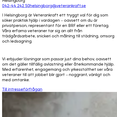
Helsingborg
042-44 242 50
helsingborg@veterankraft.se
I Helsingborg är Veterankraft ett tryggt val för dig som
söker praktisk hjälp i vardagen – oavsett om du är
privatperson, representant för en BRF eller ett företag.
Våra erfarna veteraner tar sig an allt från
trädgårdsarbete, snickeri och målning till städning, omsorg
och ledsagning.
Vi erbjuder lösningar som passar just dina behov, oavsett
om det gäller tillfällig avlastning eller återkommande hjälp.
Med erfarenhet, engagemang och yrkesstolthet ser våra
veteraner till att jobbet blir gjort – noggrant, vänligt och
med omtanke.
Till intresseförfrågan