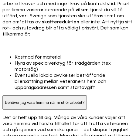
arbetet kräver och med inget krav på kontraktstid. Priset
per timma varierar beroende på
vilken
tjänst du vill få
utförd,
var
i Sverige som tjänsten ska utföras samt om
den omfattas av
skattereduktion
eller inte. Att nyttja sitt
rot- och rutavdrag blir ofta väldigt prisvärt. Det som kan
tillkomma är:
Kostnad för material
Hyra av specialverktyg för trädgården (tex
motorsåg)
Eventuella lokala avvikelser beträffande
bilersättning mellan veteranens hem och
uppdragsadressen samt startavgift.
Behöver jag vara hemma när ni utför arbetet?
Det är helt upp till dig. Många av våra kunder väljer att
vara hemma vid första tillfället för att träffa veteranen
och gå igenom vad som ska göras – det skapar trygghet
och en personlig kontakt. Men det går utmärkt att lämna