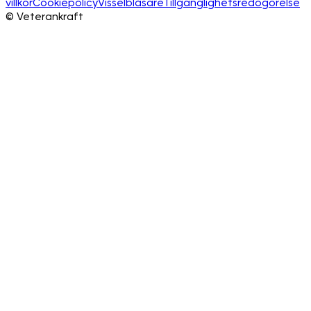
villkor
Cookiepolicy
Visselblåsare
Tillgänglighetsredogörelse
©
Veterankraft