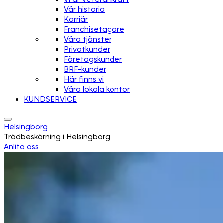
Vår historia
Karriär
Franchisetagare
Våra tjänster
Privatkunder
Företagskunder
BRF-kunder
Här finns vi
Våra lokala kontor
KUNDSERVICE
Helsingborg
Trädbeskärning i Helsingborg
Anlita oss