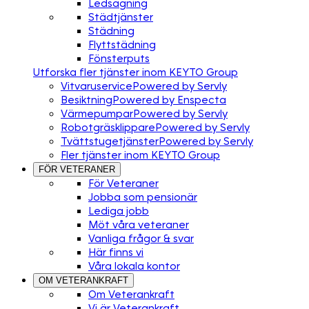
Ledsagning
Städtjänster
Städning
Flyttstädning
Fönsterputs
Utforska fler tjänster inom KEYTO Group
Vitvaruservice
Powered by Servly
Besiktning
Powered by Enspecta
Värmepumpar
Powered by Servly
Robotgräsklippare
Powered by Servly
Tvättstugetjänster
Powered by Servly
Fler tjänster inom KEYTO Group
FÖR VETERANER
För Veteraner
Jobba som pensionär
Lediga jobb
Möt våra veteraner
Vanliga frågor & svar
Här finns vi
Våra lokala kontor
OM VETERANKRAFT
Om Veterankraft
Vi är Veterankraft