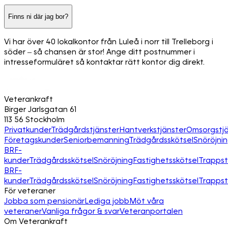
Finns ni där jag bor?
Vi har över 40 lokalkontor från Luleå i norr till Trelleborg i
söder – så chansen är stor! Ange ditt postnummer i
intresseformuläret så kontaktar rätt kontor dig direkt.
Veterankraft
Birger Jarlsgatan 61
113 56 Stockholm
Privatkunder
Trädgårdstjänster
Hantverkstjänster
Omsorgstjä
Företagskunder
Seniorbemanning
Trädgårdsskötsel
Snöröjni
BRF-
kunder
Trädgårdsskötsel
Snöröjning
Fastighetsskötsel
Trapps
BRF-
kunder
Trädgårdsskötsel
Snöröjning
Fastighetsskötsel
Trapps
För veteraner
Jobba som pensionär
Lediga jobb
Möt våra
veteraner
Vanliga frågor & svar
Veteranportalen
Om Veterankraft