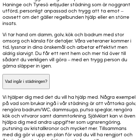
Haninge och Tyresö erbjuder städning som är noggrant
utförd, personligt anpassad och trygg att ta emot –
oavsett om det gäller regelbunden hjälp eller en större
insats.
Vi tar hand om damm, golv, kök och badrum med stor
omsorg och känsla för detaljer. Våra veteraner kommer i
tid, lyssnar in dina önskemål och arbetar effektivt men
aldrig slarvigt. Du får ett rent hem och mer tid över till
sådant du verkligen vill göra – med en trygg person du
gärna släpper in igen.
Vad ingår i städningen?
Vi hjälper dig med det du vill ha hjälp med. Några exempel
på vad som brukar ingå i vår städning är att våttorka golv,
rengöra badrum/WC, dammsuga, putsa speglar, rengöra
kök och vitvaror samt dammtorkning. Självklart kan vi även
hjälpa dig med andra uppgifter som ugnsrengöring,
putsning av kristallkronor och mycket mer. Tillsammans
med dig gör vi upp en plan för vad du vill ha rengjort och