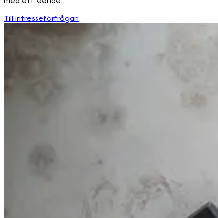
med ett leende.
Till intresseförfrågan