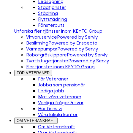
Ledsagning
Städtjänster
Städning
Flyttstädning
Fönsterputs
Utforska fler tjänster inom KEYTO Group
Vitvaruservice
Powered by Servly
Besiktning
Powered by Enspecta
Värmepumpar
Powered by Servly
Robotgräsklippare
Powered by Servly
Tvättstugetjänster
Powered by Servly
Fler tjänster inom KEYTO Group
FÖR VETERANER
För Veteraner
Jobba som pensionär
Lediga jobb
Möt våra veteraner
Vanliga frågor & svar
Här finns vi
Våra lokala kontor
OM VETERANKRAFT
Om Veterankraft
Vi är Veterankraft