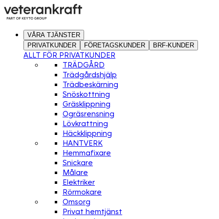
VÅRA TJÄNSTER
PRIVATKUNDER
FÖRETAGSKUNDER
BRF-KUNDER
ALLT FÖR PRIVATKUNDER
TRÄDGÅRD
Trädgårdshjälp
Trädbeskärning
Snöskottning
Gräsklippning
Ogräsrensning
Lövkrattning
Häckklippning
HANTVERK
Hemmafixare
Snickare
Målare
Elektriker
Rörmokare
Omsorg
Privat hemtjänst