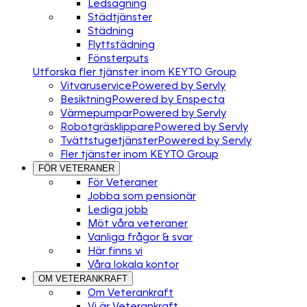
Ledsagning
Städtjänster
Städning
Flyttstädning
Fönsterputs
Utforska fler tjänster inom KEYTO Group
Vitvaruservice
Powered by Servly
Besiktning
Powered by Enspecta
Värmepumpar
Powered by Servly
Robotgräsklippare
Powered by Servly
Tvättstugetjänster
Powered by Servly
Fler tjänster inom KEYTO Group
FÖR VETERANER
För Veteraner
Jobba som pensionär
Lediga jobb
Möt våra veteraner
Vanliga frågor & svar
Här finns vi
Våra lokala kontor
OM VETERANKRAFT
Om Veterankraft
Vi är Veterankraft