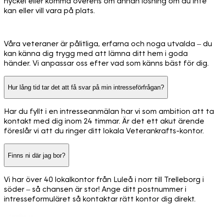
nyckel eller komma överens om annan lösning om du inte
kan eller vill vara på plats.
Våra veteraner är pålitliga, erfarna och noga utvalda – du
kan känna dig trygg med att lämna ditt hem i goda
händer. Vi anpassar oss efter vad som känns bäst för dig.
Hur lång tid tar det att få svar på min intresseförfrågan?
Har du fyllt i en intresseanmälan har vi som ambition att ta
kontakt med dig inom 24 timmar. Är det ett akut ärende
föreslår vi att du ringer ditt lokala Veterankrafts-kontor.
Finns ni där jag bor?
Vi har över 40 lokalkontor från Luleå i norr till Trelleborg i
söder – så chansen är stor! Ange ditt postnummer i
intresseformuläret så kontaktar rätt kontor dig direkt.