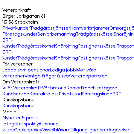
Veterankraft
Birger Jarlsgatan 61
113 56 Stockholm
Privatkunder
Trädgårdstjänster
Hantverkstjänster
Omsorgstjä
Företagskunder
Seniorbemanning
Trädgårdsskötsel
Snöröjni
BRF-
kunder
Trädgårdsskötsel
Snöröjning
Fastighetsskötsel
Trapps
BRF-
kunder
Trädgårdsskötsel
Snöröjning
Fastighetsskötsel
Trapps
För veteraner
Jobba som pensionär
Lediga jobb
Möt våra
veteraner
Vanliga frågor & svar
Veteranportalen
Om Veterankraft
Vi är Veterankraft
Vår historia
Karriär
Franchisetagare
Kundservice
Kontakta oss
Privatkund
Företagskund
BRF
Kunskapsbank
Kunskapsbank
Media
Nyheter & press
Integritetspolicy
Allmänna
villkor
Cookiepolicy
Visselblåsare
Tillgänglighetsredogörelse