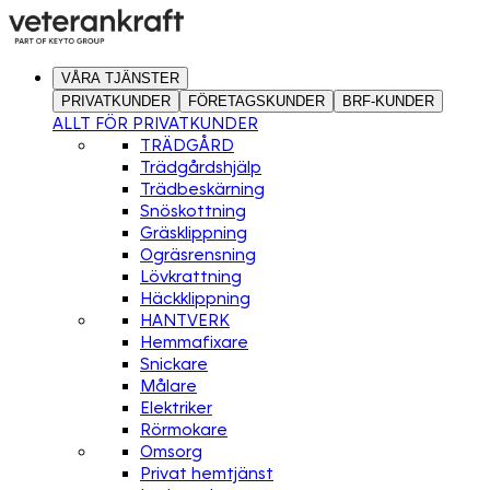
VÅRA TJÄNSTER
PRIVATKUNDER
FÖRETAGSKUNDER
BRF-KUNDER
ALLT FÖR PRIVATKUNDER
TRÄDGÅRD
Trädgårdshjälp
Trädbeskärning
Snöskottning
Gräsklippning
Ogräsrensning
Lövkrattning
Häckklippning
HANTVERK
Hemmafixare
Snickare
Målare
Elektriker
Rörmokare
Omsorg
Privat hemtjänst