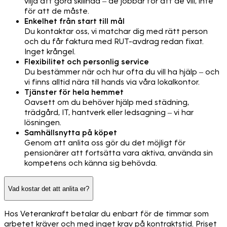
vilja att göra skillnad – de jobbar för att de vill, inte
för att de måste.
Enkelhet från start till mål
Du kontaktar oss, vi matchar dig med rätt person
och du får faktura med RUT-avdrag redan fixat.
Inget krångel.
Flexibilitet och personlig service
Du bestämmer när och hur ofta du vill ha hjälp – och
vi finns alltid nära till hands via våra lokalkontor.
Tjänster för hela hemmet
Oavsett om du behöver hjälp med städning,
trädgård, IT, hantverk eller ledsagning – vi har
lösningen.
Samhällsnytta på köpet
Genom att anlita oss gör du det möjligt för
pensionärer att fortsätta vara aktiva, använda sin
kompetens och känna sig behövda.
Vad kostar det att anlita er?
Hos Veterankraft betalar du enbart för de timmar som
arbetet kräver och med inget krav på kontraktstid. Priset