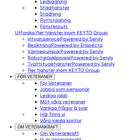
Ledsagning
Städtjänster
Städning
Flyttstädning
Fönsterputs
Utforska fler tjänster inom KEYTO Group
Vitvaruservice
Powered by Servly
Besiktning
Powered by Enspecta
Värmepumpar
Powered by Servly
Robotgräsklippare
Powered by Servly
Tvättstugetjänster
Powered by Servly
Fler tjänster inom KEYTO Group
FÖR VETERANER
För Veteraner
Jobba som pensionär
Lediga jobb
Möt våra veteraner
Vanliga frågor & svar
Här finns vi
Våra lokala kontor
OM VETERANKRAFT
Om Veterankraft
Vi är Veterankraft