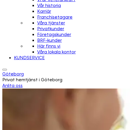
Vår historia
Karriär
Franchisetagare
Våra tjänster
Privatkunder
Företagskunder
BRF-kunder
Här finns vi
Våra lokala kontor
KUNDSERVICE
Göteborg
Privat hemtjänst i Göteborg
Anlita oss