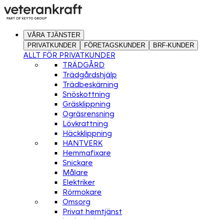
VÅRA TJÄNSTER
PRIVATKUNDER
FÖRETAGSKUNDER
BRF-KUNDER
ALLT FÖR PRIVATKUNDER
TRÄDGÅRD
Trädgårdshjälp
Trädbeskärning
Snöskottning
Gräsklippning
Ogräsrensning
Lövkrattning
Häckklippning
HANTVERK
Hemmafixare
Snickare
Målare
Elektriker
Rörmokare
Omsorg
Privat hemtjänst