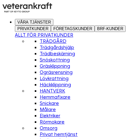
VÅRA TJÄNSTER
PRIVATKUNDER
FÖRETAGSKUNDER
BRF-KUNDER
ALLT FÖR PRIVATKUNDER
TRÄDGÅRD
Trädgårdshjälp
Trädbeskärning
Snöskottning
Gräsklippning
Ogräsrensning
Lövkrattning
Häckklippning
HANTVERK
Hemmafixare
Snickare
Målare
Elektriker
Rörmokare
Omsorg
Privat hemtjänst