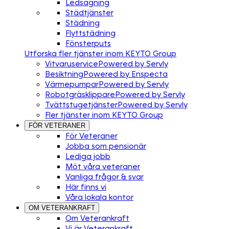
Ledsagning
Städtjänster
Städning
Flyttstädning
Fönsterputs
Utforska fler tjänster inom KEYTO Group
Vitvaruservice
Powered by Servly
Besiktning
Powered by Enspecta
Värmepumpar
Powered by Servly
Robotgräsklippare
Powered by Servly
Tvättstugetjänster
Powered by Servly
Fler tjänster inom KEYTO Group
FÖR VETERANER
För Veteraner
Jobba som pensionär
Lediga jobb
Möt våra veteraner
Vanliga frågor & svar
Här finns vi
Våra lokala kontor
OM VETERANKRAFT
Om Veterankraft
Vi är Veterankraft