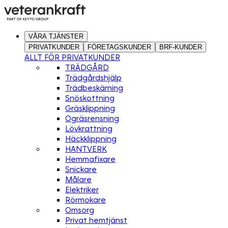
VÅRA TJÄNSTER
PRIVATKUNDER
FÖRETAGSKUNDER
BRF-KUNDER
ALLT FÖR PRIVATKUNDER
TRÄDGÅRD
Trädgårdshjälp
Trädbeskärning
Snöskottning
Gräsklippning
Ogräsrensning
Lövkrattning
Häckklippning
HANTVERK
Hemmafixare
Snickare
Målare
Elektriker
Rörmokare
Omsorg
Privat hemtjänst