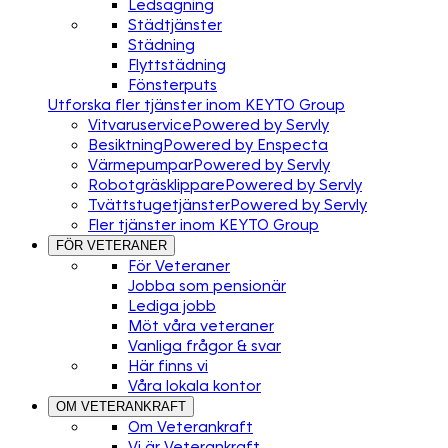
Ledsagning
Städtjänster
Städning
Flyttstädning
Fönsterputs
Utforska fler tjänster inom KEYTO Group
Vitvaruservice
Powered by Servly
Besiktning
Powered by Enspecta
Värmepumpar
Powered by Servly
Robotgräsklippare
Powered by Servly
Tvättstugetjänster
Powered by Servly
Fler tjänster inom KEYTO Group
FÖR VETERANER
För Veteraner
Jobba som pensionär
Lediga jobb
Möt våra veteraner
Vanliga frågor & svar
Här finns vi
Våra lokala kontor
OM VETERANKRAFT
Om Veterankraft
Vi är Veterankraft