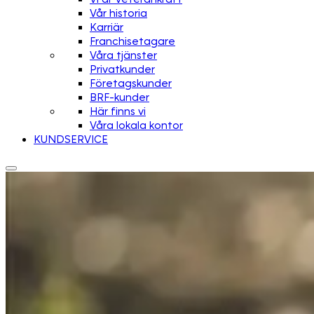
Vår historia
Karriär
Franchisetagare
Våra tjänster
Privatkunder
Företagskunder
BRF-kunder
Här finns vi
Våra lokala kontor
KUNDSERVICE