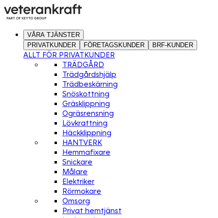
VÅRA TJÄNSTER
PRIVATKUNDER
FÖRETAGSKUNDER
BRF-KUNDER
ALLT FÖR PRIVATKUNDER
TRÄDGÅRD
Trädgårdshjälp
Trädbeskärning
Snöskottning
Gräsklippning
Ogräsrensning
Lövkrattning
Häckklippning
HANTVERK
Hemmafixare
Snickare
Målare
Elektriker
Rörmokare
Omsorg
Privat hemtjänst