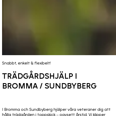
Snabbt, enkelt & flexibelt!
TRÄDGÅRDSHJÄLP I
BROMMA / SUNDBYBERG
I Bromma och Sundbyberg hjälper våra veteraner dig att
hålla trädgården i toppskick – oavsett årstid. Vi klipper