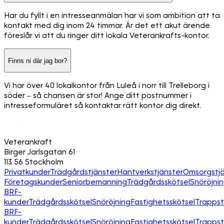
Har du fyllt i en intresseanmälan har vi som ambition att ta
kontakt med dig inom 24 timmar. Är det ett akut ärende
föreslår vi att du ringer ditt lokala Veterankrafts-kontor.
Finns ni där jag bor?
Vi har över 40 lokalkontor från Luleå i norr till Trelleborg i
söder – så chansen är stor! Ange ditt postnummer i
intresseformuläret så kontaktar rätt kontor dig direkt.
Veterankraft
Birger Jarlsgatan 61
113 56 Stockholm
Privatkunder
Trädgårdstjänster
Hantverkstjänster
Omsorgstjä
Företagskunder
Seniorbemanning
Trädgårdsskötsel
Snöröjni
BRF-
kunder
Trädgårdsskötsel
Snöröjning
Fastighetsskötsel
Trapps
BRF-
kunder
Trädgårdsskötsel
Snöröjning
Fastighetsskötsel
Trapps