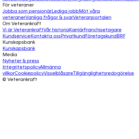
För veteraner
Jobba som pensionär
Lediga jobb
Möt våra
veteraner
Vanliga frågor & svar
Veteranportalen
Om Veterankraft
Vi är Veterankraft
Vår historia
Karriär
Franchisetagare
Kundservice
Kontakta oss
Privatkund
Företagskund
BRF
Kunskapsbank
Kunskapsbank
Media
Nyheter & press
Integritetspolicy
Allmänna
villkor
Cookiepolicy
Visselblåsare
Tillgänglighetsredogörelse
©
Veterankraft