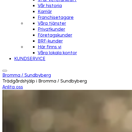
Vår historia
Karriär
Franchisetagare
Våra tjänster
Privatkunder
Företagskunder
BRF-kunder
Här finns vi
Våra lokala kontor
KUNDSERVICE
Bromma / Sundbyberg
Trädgårdshjälp i Bromma / Sundbyberg
Anlita oss