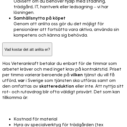
Oavsett om du behöver hjälp med städning,
trädgård, IT, hantverk eller ledsagning – vi har
lösningen.
Samhällsnytta på köpet
Genom att anlita oss gör du det möjligt för
pensionärer att fortsätta vara aktiva, använda sin
kompetens och känna sig behövda.
Vad kostar det att anlita er?
Hos Veterankraft betalar du enbart för de timmar som
arbetet kräver och med inget krav på kontraktstid. Priset
per timma varierar beroende på
vilken
tjänst du vill få
utförd,
var
i Sverige som tjänsten ska utföras samt om
den omfattas av
skattereduktion
eller inte. Att nyttja sitt
rot- och rutavdrag blir ofta väldigt prisvärt. Det som kan
tillkomma är:
Kostnad för material
Hyra av specialverktyg för trädgården (tex