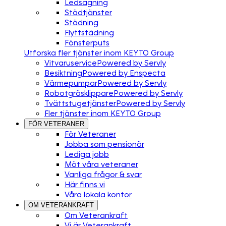
Ledsagning
Städtjänster
Städning
Flyttstädning
Fönsterputs
Utforska fler tjänster inom KEYTO Group
Vitvaruservice
Powered by Servly
Besiktning
Powered by Enspecta
Värmepumpar
Powered by Servly
Robotgräsklippare
Powered by Servly
Tvättstugetjänster
Powered by Servly
Fler tjänster inom KEYTO Group
FÖR VETERANER
För Veteraner
Jobba som pensionär
Lediga jobb
Möt våra veteraner
Vanliga frågor & svar
Här finns vi
Våra lokala kontor
OM VETERANKRAFT
Om Veterankraft
Vi är Veterankraft