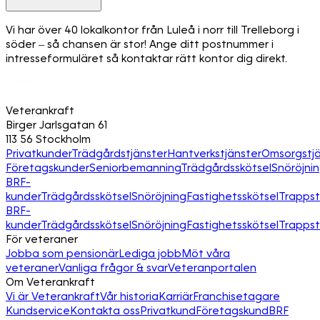
Vi har över 40 lokalkontor från Luleå i norr till Trelleborg i
söder – så chansen är stor! Ange ditt postnummer i
intresseformuläret så kontaktar rätt kontor dig direkt.
Veterankraft
Birger Jarlsgatan 61
113 56 Stockholm
Privatkunder
Trädgårdstjänster
Hantverkstjänster
Omsorgstjä
Företagskunder
Seniorbemanning
Trädgårdsskötsel
Snöröjni
BRF-
kunder
Trädgårdsskötsel
Snöröjning
Fastighetsskötsel
Trapps
BRF-
kunder
Trädgårdsskötsel
Snöröjning
Fastighetsskötsel
Trapps
För veteraner
Jobba som pensionär
Lediga jobb
Möt våra
veteraner
Vanliga frågor & svar
Veteranportalen
Om Veterankraft
Vi är Veterankraft
Vår historia
Karriär
Franchisetagare
Kundservice
Kontakta oss
Privatkund
Företagskund
BRF