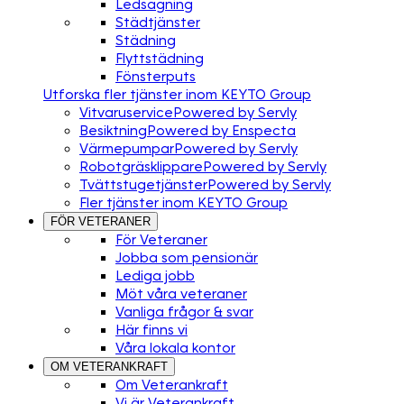
Ledsagning
Städtjänster
Städning
Flyttstädning
Fönsterputs
Utforska fler tjänster inom KEYTO Group
Vitvaruservice
Powered by Servly
Besiktning
Powered by Enspecta
Värmepumpar
Powered by Servly
Robotgräsklippare
Powered by Servly
Tvättstugetjänster
Powered by Servly
Fler tjänster inom KEYTO Group
FÖR VETERANER
För Veteraner
Jobba som pensionär
Lediga jobb
Möt våra veteraner
Vanliga frågor & svar
Här finns vi
Våra lokala kontor
OM VETERANKRAFT
Om Veterankraft
Vi är Veterankraft