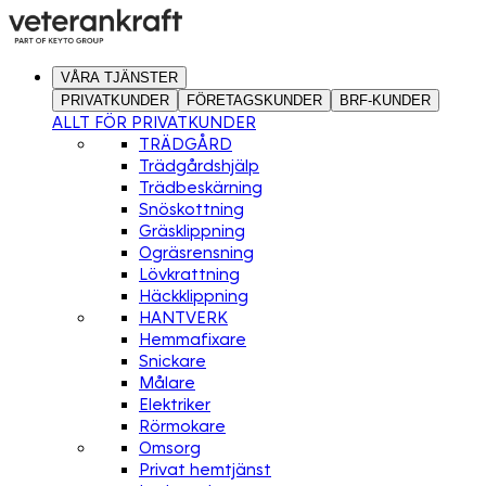
VÅRA TJÄNSTER
PRIVATKUNDER
FÖRETAGSKUNDER
BRF-KUNDER
ALLT FÖR PRIVATKUNDER
TRÄDGÅRD
Trädgårdshjälp
Trädbeskärning
Snöskottning
Gräsklippning
Ogräsrensning
Lövkrattning
Häckklippning
HANTVERK
Hemmafixare
Snickare
Målare
Elektriker
Rörmokare
Omsorg
Privat hemtjänst