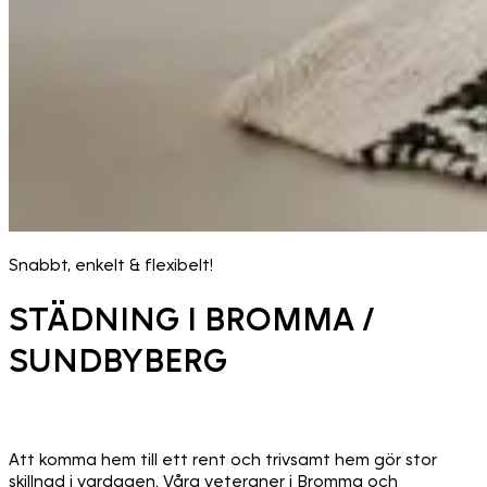
Snabbt, enkelt & flexibelt!
STÄDNING I BROMMA /
SUNDBYBERG
Att komma hem till ett rent och trivsamt hem gör stor
skillnad i vardagen. Våra veteraner i Bromma och