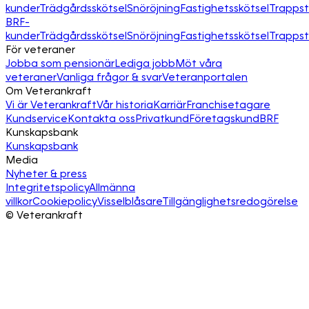
kunder
Trädgårdsskötsel
Snöröjning
Fastighetsskötsel
Trapps
BRF-
kunder
Trädgårdsskötsel
Snöröjning
Fastighetsskötsel
Trapps
För veteraner
Jobba som pensionär
Lediga jobb
Möt våra
veteraner
Vanliga frågor & svar
Veteranportalen
Om Veterankraft
Vi är Veterankraft
Vår historia
Karriär
Franchisetagare
Kundservice
Kontakta oss
Privatkund
Företagskund
BRF
Kunskapsbank
Kunskapsbank
Media
Nyheter & press
Integritetspolicy
Allmänna
villkor
Cookiepolicy
Visselblåsare
Tillgänglighetsredogörelse
©
Veterankraft