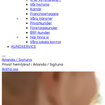
Vår historia
Karriär
Franchisetagare
Våra tjänster
Privatkunder
Företagskunder
BRF-kunder
Här finns vi
Våra lokala kontor
KUNDSERVICE
Arlanda / Sigtuna
Privat hemtjänst i Arlanda / Sigtuna
Anlita oss