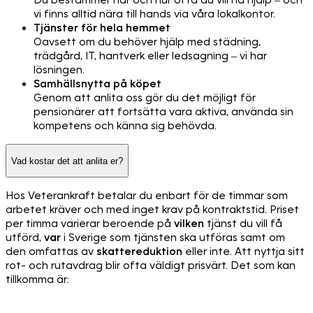
Du bestämmer när och hur ofta du vill ha hjälp – och
vi finns alltid nära till hands via våra lokalkontor.
Tjänster för hela hemmet
Oavsett om du behöver hjälp med städning,
trädgård, IT, hantverk eller ledsagning – vi har
lösningen.
Samhällsnytta på köpet
Genom att anlita oss gör du det möjligt för
pensionärer att fortsätta vara aktiva, använda sin
kompetens och känna sig behövda.
Vad kostar det att anlita er?
Hos Veterankraft betalar du enbart för de timmar som
arbetet kräver och med inget krav på kontraktstid. Priset
per timma varierar beroende på
vilken
tjänst du vill få
utförd,
var
i Sverige som tjänsten ska utföras samt om
den omfattas av
skattereduktion
eller inte. Att nyttja sitt
rot- och rutavdrag blir ofta väldigt prisvärt. Det som kan
tillkomma är: