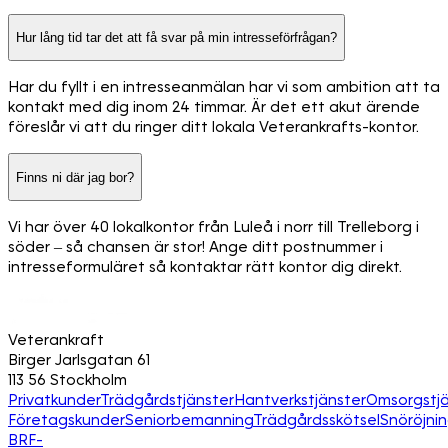
Hur lång tid tar det att få svar på min intresseförfrågan?
Har du fyllt i en intresseanmälan har vi som ambition att ta
kontakt med dig inom 24 timmar. Är det ett akut ärende
föreslår vi att du ringer ditt lokala Veterankrafts-kontor.
Finns ni där jag bor?
Vi har över 40 lokalkontor från Luleå i norr till Trelleborg i
söder – så chansen är stor! Ange ditt postnummer i
intresseformuläret så kontaktar rätt kontor dig direkt.
Veterankraft
Birger Jarlsgatan 61
113 56 Stockholm
Privatkunder
Trädgårdstjänster
Hantverkstjänster
Omsorgstjä
Företagskunder
Seniorbemanning
Trädgårdsskötsel
Snöröjni
BRF-