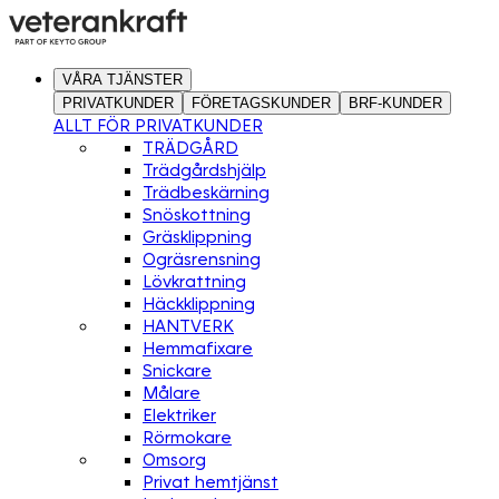
VÅRA TJÄNSTER
PRIVATKUNDER
FÖRETAGSKUNDER
BRF-KUNDER
ALLT FÖR PRIVATKUNDER
TRÄDGÅRD
Trädgårdshjälp
Trädbeskärning
Snöskottning
Gräsklippning
Ogräsrensning
Lövkrattning
Häckklippning
HANTVERK
Hemmafixare
Snickare
Målare
Elektriker
Rörmokare
Omsorg
Privat hemtjänst