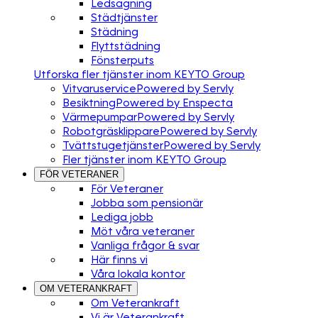
Ledsagning
Städtjänster
Städning
Flyttstädning
Fönsterputs
Utforska fler tjänster inom KEYTO Group
Vitvaruservice
Powered by Servly
Besiktning
Powered by Enspecta
Värmepumpar
Powered by Servly
Robotgräsklippare
Powered by Servly
Tvättstugetjänster
Powered by Servly
Fler tjänster inom KEYTO Group
FÖR VETERANER
För Veteraner
Jobba som pensionär
Lediga jobb
Möt våra veteraner
Vanliga frågor & svar
Här finns vi
Våra lokala kontor
OM VETERANKRAFT
Om Veterankraft
Vi är Veterankraft