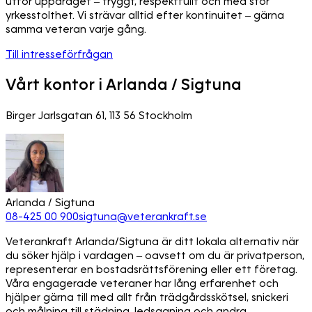
utför uppdraget – tryggt, respektfullt och med stor
yrkesstolthet. Vi strävar alltid efter kontinuitet – gärna
samma veteran varje gång.
Till intresseförfrågan
Vårt kontor i Arlanda / Sigtuna
Birger Jarlsgatan 61, 113 56 Stockholm
Arlanda / Sigtuna
08-425 00 900
sigtuna@veterankraft.se
Veterankraft Arlanda/Sigtuna är ditt lokala alternativ när
du söker hjälp i vardagen – oavsett om du är privatperson,
representerar en bostadsrättsförening eller ett företag.
Våra engagerade veteraner har lång erfarenhet och
hjälper gärna till med allt från trädgårdsskötsel, snickeri
och målning till städning, ledsagning och andra